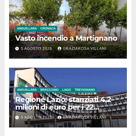
ANGUILLARA
CRONACA
Vasto incendio a Martignano
5 AGOSTO 2026
GRAZIAROSA VILLANI
ANGUILLARA
BRACCIANO
LAGO
TREVIGNANO
Regione Lazio: stanziati 4,2
milioni di euro per i 22
Comuni dell’Etruria
5 AGOSTO 2026
GRAZIAROSA VILLANI
Meridionale