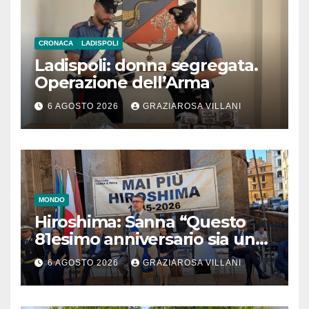
CRONACA
LADISPOLI
Ladispoli: donna segregata.
Operazione dell’Arma
6 AGOSTO 2026
GRAZIAROSA VILLANI
MONDO
Hiroshima: Sanna “Questo
81esimo anniversario sia un
monito per tutti”
6 AGOSTO 2026
GRAZIAROSA VILLANI