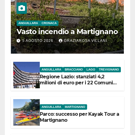
ANGUILLARA
CRONACA
Vasto incendio a Martignano
5 AGOSTO 2026
GRAZIAROSA VILLANI
ANGUILLARA
BRACCIANO
LAGO
TREVIGNANO
Regione Lazio: stanziati 4,2
milioni di euro per i 22 Comuni
dell’Etruria Meridionale
ANGUILLARA
MARTIGNANO
Parco: successo per Kayak Tour a
Martignano