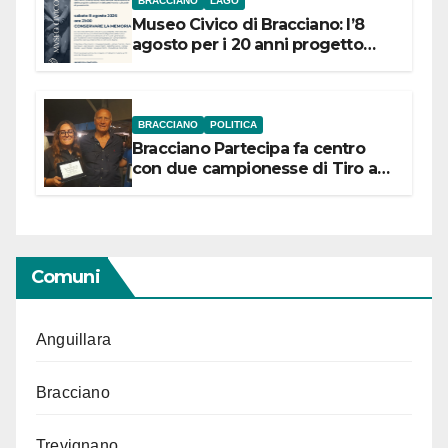
BRACCIANO
LAGO
Museo Civico di Bracciano: l’8
agosto per i 20 anni progetto
“Conservare la memoria”
BRACCIANO
POLITICA
Bracciano Partecipa fa centro
con due campionesse di Tiro a
Segno in vista delle urne
Comuni
Anguillara
Bracciano
Trevignano