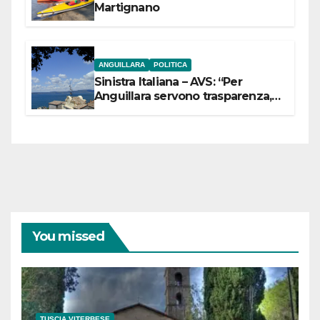
Martignano
ANGUILLARA
POLITICA
Sinistra Italiana – AVS: “Per
Anguillara servono trasparenza,
partecipazione e scelte politiche
coraggiose”
You missed
TUSCIA VITERBESE