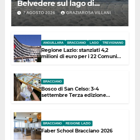
Belvedere sul lago di
Bracciano: ieri
7 AGOSTO 2026
GRAZIAROSA VILLANI
l’inaugurazione
ANGUILLARA
BRACCIANO
LAGO
TREVIGNANO
Regione Lazio: stanziati 4,2
milioni di euro per i 22 Comuni
dell’Etruria Meridionale
BRACCIANO
Bosco di San Celso: 3-4
settembre Terza edizione
Festival “Storie in cielo e in terra”
BRACCIANO
REGIONE LAZIO
Faber School Bracciano 2026