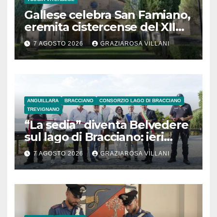
Gallese celebra San Famiano,
eremita cistercense del XII
secolo
7 AGOSTO 2026
GRAZIAROSA VILLANI
ANGUILLARA
BRACCIANO
CONSORZIO LAGO DI BRACCIANO
TREVIGNANO
“La sedia” diventa Belvedere
sul lago di Bracciano: ieri
l’inaugurazione
7 AGOSTO 2026
GRAZIAROSA VILLANI