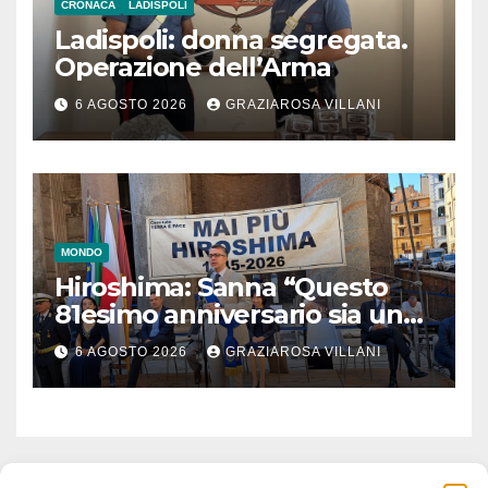
CRONACA
LADISPOLI
Ladispoli: donna segregata.
Operazione dell’Arma
6 AGOSTO 2026
GRAZIAROSA VILLANI
MONDO
Hiroshima: Sanna “Questo
81esimo anniversario sia un
monito per tutti”
6 AGOSTO 2026
GRAZIAROSA VILLANI