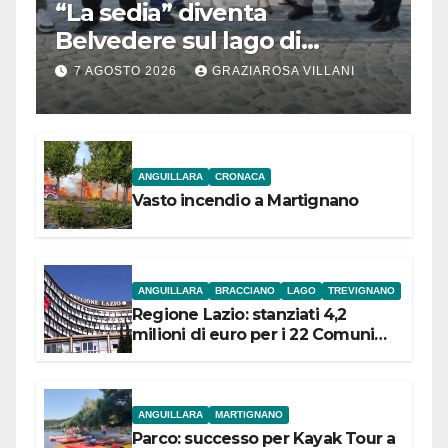
“La sedia” diventa
Belvedere sul lago di
Bracciano: ieri
7 AGOSTO 2026
GRAZIAROSA VILLANI
l’inaugurazione
ANGUILLARA
CRONACA
Vasto incendio a Martignano
ANGUILLARA
BRACCIANO
LAGO
TREVIGNANO
Regione Lazio: stanziati 4,2
milioni di euro per i 22 Comuni
dell’Etruria Meridionale
ANGUILLARA
MARTIGNANO
Parco: successo per Kayak Tour a