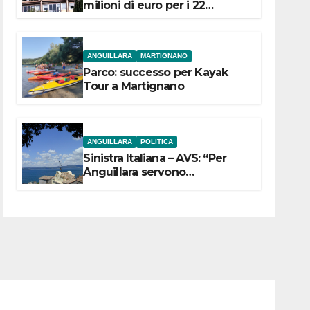
milioni di euro per i 22
Comuni dell’Etruria
Meridionale
ANGUILLARA
MARTIGNANO
Parco: successo per Kayak
Tour a Martignano
ANGUILLARA
POLITICA
Sinistra Italiana – AVS: “Per
Anguillara servono
trasparenza, partecipazione e
scelte politiche coraggiose”