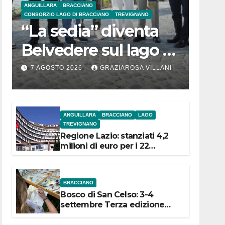
ANGUILLARA
BRACCIANO
CONSORZIO LAGO DI BRACCIANO
TREVIGNANO
“La sedia” diventa
Belvedere sul lago di
Bracciano: ieri
7 AGOSTO 2026
GRAZIAROSA VILLANI
l’inaugurazione
ANGUILLARA
BRACCIANO
LAGO
TREVIGNANO
Regione Lazio: stanziati 4,2
milioni di euro per i 22
Comuni dell’Etruria
Meridionale
BRACCIANO
Bosco di San Celso: 3-4
settembre Terza edizione
Festival “Storie in cielo e in
terra”