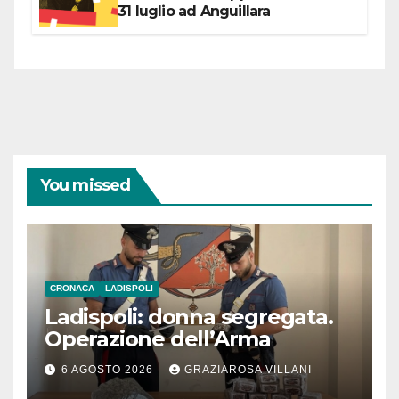
31 luglio ad Anguillara
You missed
CRONACA
LADISPOLI
Ladispoli: donna segregata.
Operazione dell’Arma
6 AGOSTO 2026
GRAZIAROSA VILLANI