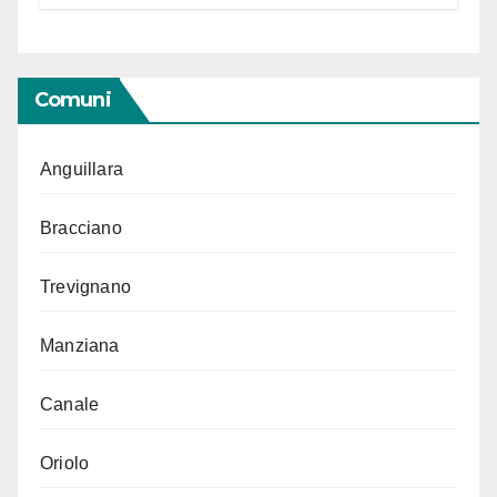
Segno in vista delle urne
Comuni
Anguillara
Bracciano
Trevignano
Manziana
Canale
Oriolo