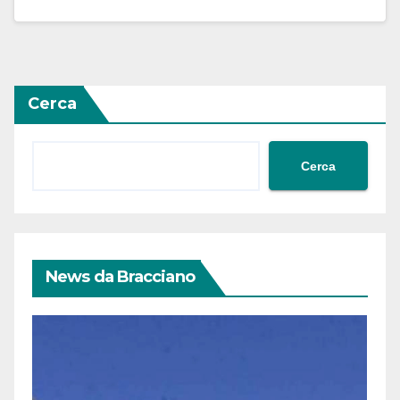
Cerca
Cerca
News da Bracciano