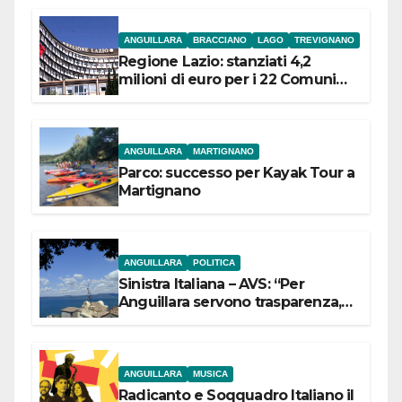
ANGUILLARA
BRACCIANO
LAGO
TREVIGNANO
Regione Lazio: stanziati 4,2
milioni di euro per i 22 Comuni
dell’Etruria Meridionale
ANGUILLARA
MARTIGNANO
Parco: successo per Kayak Tour a
Martignano
ANGUILLARA
POLITICA
Sinistra Italiana – AVS: “Per
Anguillara servono trasparenza,
partecipazione e scelte politiche
coraggiose”
ANGUILLARA
MUSICA
Radicanto e Soqquadro Italiano il