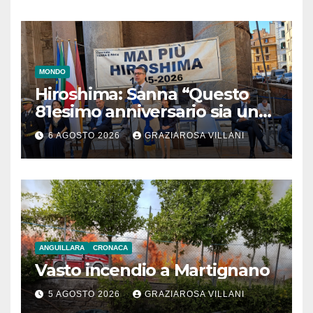
MONDO
Hiroshima: Sanna “Questo
81esimo anniversario sia un
monito per tutti”
6 AGOSTO 2026
GRAZIAROSA VILLANI
ANGUILLARA
CRONACA
Vasto incendio a Martignano
5 AGOSTO 2026
GRAZIAROSA VILLANI