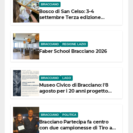
BRACCIANO
Bosco di San Celso: 3-4
settembre Terza edizione
Festival “Storie in cielo e in terra”
BRACCIANO
REGIONE LAZIO
Faber School Bracciano 2026
BRACCIANO
LAGO
Museo Civico di Bracciano: l’8
agosto per i 20 anni progetto
“Conservare la memoria”
BRACCIANO
POLITICA
Bracciano Partecipa fa centro
con due campionesse di Tiro a