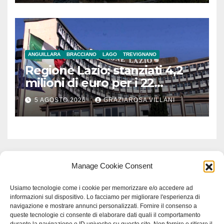
ANGUILLARA
BRACCIANO
LAGO
TREVIGNANO
Regione Lazio: stanziati 4,2
milioni di euro per i 22
Comuni dell’Etruria
5 AGOSTO 2026
GRAZIAROSA VILLANI
Meridionale
Manage Cookie Consent
Usiamo tecnologie come i cookie per memorizzare e/o accedere ad
informazioni sul dispositivo. Lo facciamo per migliorare l'esperienza di
navigazione e mostrare annunci personalizzati. Fornire il consenso a
queste tecnologie ci consente di elaborare dati quali il comportamento