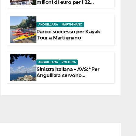
milioni di euro per i 22
Comuni dell’Etruria
Meridionale
ANGUILLARA
MARTIGNANO
Parco: successo per Kayak
Tour a Martignano
ANGUILLARA
POLITICA
Sinistra Italiana – AVS: “Per
Anguillara servono
trasparenza, partecipazione e
scelte politiche coraggiose”