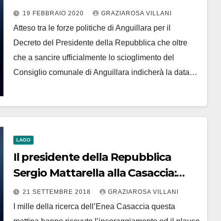
sciogliere il totodata elezioni
19 FEBBRAIO 2020
GRAZIAROSA VILLANI
Atteso tra le forze politiche di Anguillara per il
Decreto del Presidente della Repubblica che oltre
che a sancire ufficialmente lo scioglimento del
Consiglio comunale di Anguillara indicherà la data…
LAGO
Il presidente della Repubblica
Sergio Mattarella alla Casaccia:
“siamo la seconda manifattura
21 SETTEMBRE 2018
GRAZIAROSA VILLANI
d’Europa. Auguri alla ricerca”
I mille della ricerca dell’Enea Casaccia questa