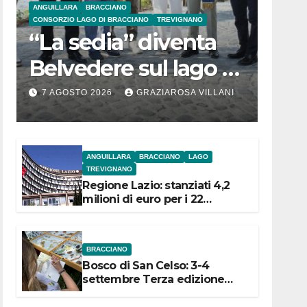
ANGUILLARA
BRACCIANO
CONSORZIO LAGO DI BRACCIANO
TREVIGNANO
“La sedia” diventa
Belvedere sul lago di
Bracciano: ieri
7 AGOSTO 2026
GRAZIAROSA VILLANI
l’inaugurazione
ANGUILLARA
BRACCIANO
LAGO
TREVIGNANO
Regione Lazio: stanziati 4,2
milioni di euro per i 22
Comuni dell’Etruria
Meridionale
BRACCIANO
Bosco di San Celso: 3-4
settembre Terza edizione
Festival “Storie in cielo e in
terra”