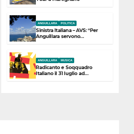
ANGUILLARA
POLITICA
Sinistra Italiana – AVS: “Per
Anguillara servono
trasparenza, partecipazione e
scelte politiche coraggiose”
ANGUILLARA
MUSICA
Radicanto e Soqquadro
Italiano il 31 luglio ad
Anguillara