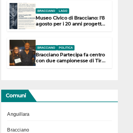
BRACCIANO
LAGO
Museo Civico di Bracciano: l’8
agosto per i 20 anni progetto
“Conservare la memoria”
BRACCIANO
POLITICA
Bracciano Partecipa fa centro
con due campionesse di Tiro
a Segno in vista delle urne
Comuni
Anguillara
Bracciano