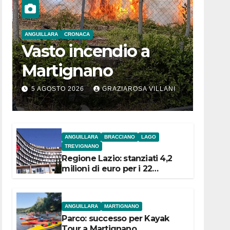
ANGUILLARA
CRONACA
Vasto incendio a
Martignano
5 AGOSTO 2026
GRAZIAROSA VILLANI
ANGUILLARA
BRACCIANO
LAGO
TREVIGNANO
Regione Lazio: stanziati 4,2
milioni di euro per i 22
Comuni dell’Etruria
Meridionale
ANGUILLARA
MARTIGNANO
Parco: successo per Kayak
Tour a Martignano