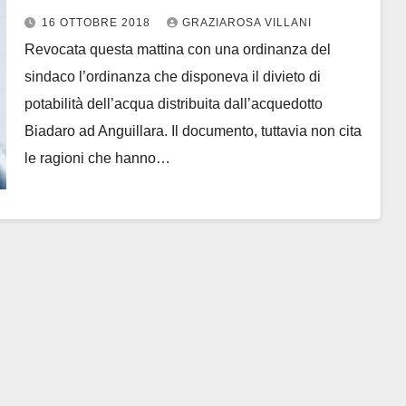
Biadaro. Enterococchi trattati
16 OTTOBRE 2018
GRAZIAROSA VILLANI
come fantasmi. Il Pd chiede
Revocata questa mattina con una ordinanza del
massima trasparenza e diffusione
sindaco l’ordinanza che disponeva il divieto di
analisi a cadenza mensile
potabilità dell’acqua distribuita dall’acquedotto
Biadaro ad Anguillara. Il documento, tuttavia non cita
le ragioni che hanno…