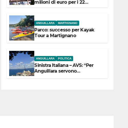
milioni di euro per i 22
Comuni dell’Etruria
Meridionale
ANGUILLARA
MARTIGNANO
Parco: successo per Kayak
Tour a Martignano
ANGUILLARA
POLITICA
Sinistra Italiana – AVS: “Per
Anguillara servono
trasparenza, partecipazione e
scelte politiche coraggiose”