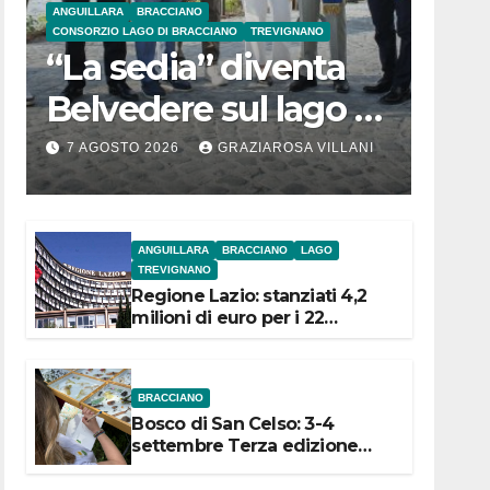
ANGUILLARA
BRACCIANO
CONSORZIO LAGO DI BRACCIANO
TREVIGNANO
“La sedia” diventa
Belvedere sul lago di
Bracciano: ieri
7 AGOSTO 2026
GRAZIAROSA VILLANI
l’inaugurazione
ANGUILLARA
BRACCIANO
LAGO
TREVIGNANO
Regione Lazio: stanziati 4,2
milioni di euro per i 22
Comuni dell’Etruria
Meridionale
BRACCIANO
Bosco di San Celso: 3-4
settembre Terza edizione
Festival “Storie in cielo e in
terra”