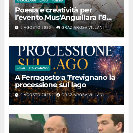
ANGUILLARA
LAGO
POESIA
Poesia e creatività per
l’evento Mus’Anguillara l’8
agosto 2026 al Museo
9 AGOSTO 2026
GRAZIAROSA VILLANI
Contadino
LAGO
TREVIGNANO
A Ferragosto a Trevignano la
processione sul lago
9 AGOSTO 2026
GRAZIAROSA VILLANI