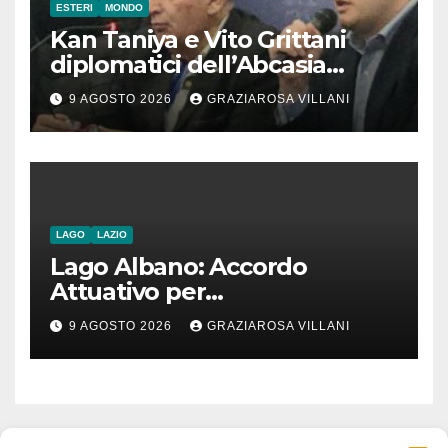
ESTERI
MONDO
Kan Taniya e Vito Grittani
diplomatici dell’Abcasia
contro nota del governo
9 AGOSTO 2026
GRAZIAROSA VILLANI
romeno. “Non si può invocare
la costruzione di ponti e allo
stesso tempo condannare
chiunque li attraversi”
LAGO
LAZIO
Lago Albano: Accordo
Attuativo per
l’interconnessione
9 AGOSTO 2026
GRAZIAROSA VILLANI
acquedottistica da 29,5
milioni di euro