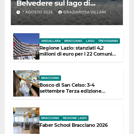
Belvedere sul lago di
Bracciano: ieri
7 AGOSTO 2026
GRAZIAROSA VILLANI
l’inaugurazione
ANGUILLARA
BRACCIANO
LAGO
TREVIGNANO
Regione Lazio: stanziati 4,2
milioni di euro per i 22 Comuni
dell’Etruria Meridionale
BRACCIANO
Bosco di San Celso: 3-4
settembre Terza edizione
Festival “Storie in cielo e in terra”
BRACCIANO
REGIONE LAZIO
Faber School Bracciano 2026