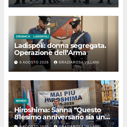
CRONACA
LADISPOLI
Ladispoli: donna segregata.
Operazione dell’Arma
6 AGOSTO 2026
GRAZIAROSA VILLANI
MONDO
Hiroshima: Sanna “Questo
81esimo anniversario sia un
monito per tutti”
6 AGOSTO 2026
GRAZIAROSA VILLANI