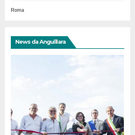
Roma
News da Anguillara