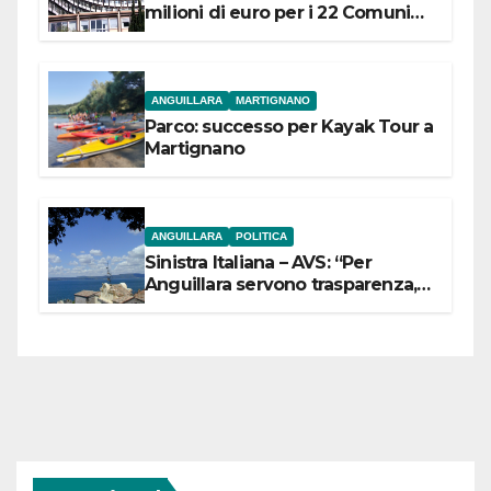
milioni di euro per i 22 Comuni
dell’Etruria Meridionale
ANGUILLARA
MARTIGNANO
Parco: successo per Kayak Tour a
Martignano
ANGUILLARA
POLITICA
Sinistra Italiana – AVS: “Per
Anguillara servono trasparenza,
partecipazione e scelte politiche
coraggiose”