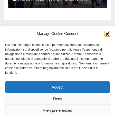
Manage Cookie Consent
Usiamo tecnologie come i cookie per memorizzare e/o accedere ad
informazioni sul dispositivo. Lo facciamo per migliorare l'esperienza di
navigazione e mostrare annunci personalizzati. Fornire il consenso a
queste tecnologie ci consente di elaborare dati quali il comportamento
durante la navigazione o ID univoche su questo sito. Non fornire o ritirare il
consenso potrebbe influire negativamente su alcune funzionalità e
funzioni.
Accept
Proudly powered by WordPress
|
Tema: Newspaperex di
Themeansar
.
Deny
Home
Gerenza
home
Lavoro
Scienza
studio specialistico bracciano
View preferences
Villani Comunicazione