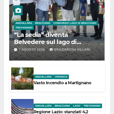
ANGUILLARA
BRACCIANO
CONSORZIO LAGO DI BRACCIANO
TREVIGNANO
“La sedia” diventa
Belvedere sul lago di
Bracciano: ieri
7 AGOSTO 2026
GRAZIAROSA VILLANI
l’inaugurazione
ANGUILLARA
CRONACA
Vasto incendio a Martignano
ANGUILLARA
BRACCIANO
LAGO
TREVIGNANO
Regione Lazio: stanziati 4,2