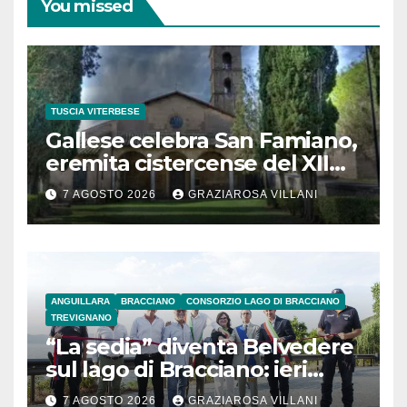
You missed
TUSCIA VITERBESE
Gallese celebra San Famiano,
eremita cistercense del XII
secolo
7 AGOSTO 2026
GRAZIAROSA VILLANI
ANGUILLARA
BRACCIANO
CONSORZIO LAGO DI BRACCIANO
TREVIGNANO
“La sedia” diventa Belvedere
sul lago di Bracciano: ieri
l’inaugurazione
7 AGOSTO 2026
GRAZIAROSA VILLANI