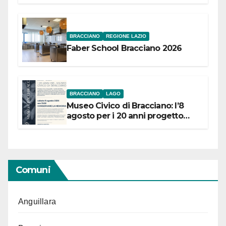
Festival “Storie in cielo e in terra”
BRACCIANO
REGIONE LAZIO
Faber School Bracciano 2026
BRACCIANO
LAGO
Museo Civico di Bracciano: l’8
agosto per i 20 anni progetto
“Conservare la memoria”
Comuni
Anguillara