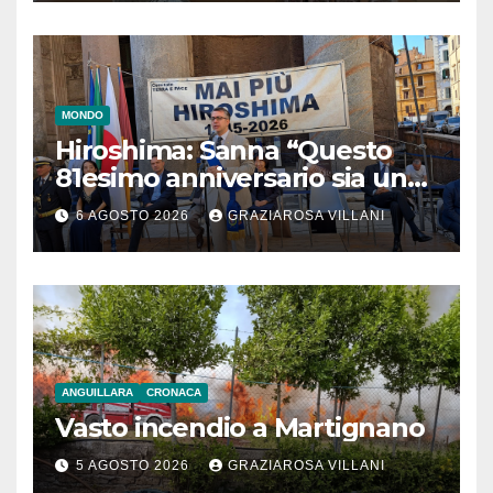
MONDO
Hiroshima: Sanna “Questo
81esimo anniversario sia un
monito per tutti”
6 AGOSTO 2026
GRAZIAROSA VILLANI
ANGUILLARA
CRONACA
Vasto incendio a Martignano
5 AGOSTO 2026
GRAZIAROSA VILLANI