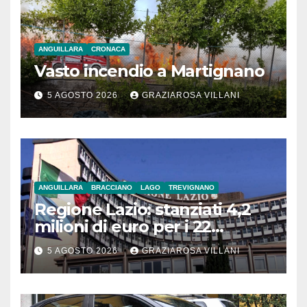
ANGUILLARA
CRONACA
Vasto incendio a Martignano
5 AGOSTO 2026
GRAZIAROSA VILLANI
ANGUILLARA
BRACCIANO
LAGO
TREVIGNANO
Regione Lazio: stanziati 4,2
milioni di euro per i 22
Comuni dell’Etruria
5 AGOSTO 2026
GRAZIAROSA VILLANI
Meridionale