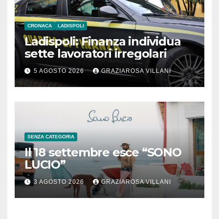
CRONACA
LADISPOLI
Ladispoli: Finanza individua
sette lavoratori irregolari
5 AGOSTO 2026
GRAZIAROSA VILLANI
SENZA CATEGORIA
Il 18 settembre esce “SONO
LUCIO”
3 AGOSTO 2026
GRAZIAROSA VILLANI