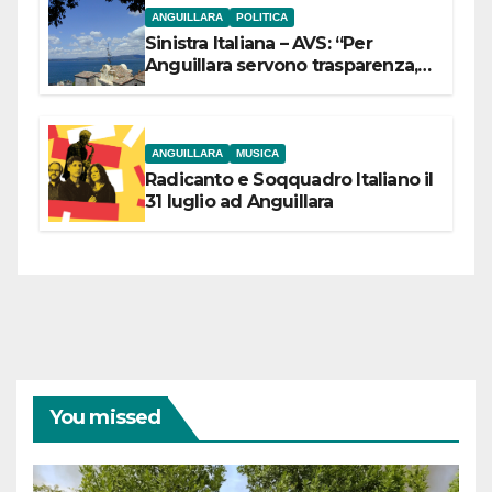
ANGUILLARA
POLITICA
Sinistra Italiana – AVS: “Per
Anguillara servono trasparenza,
partecipazione e scelte politiche
coraggiose”
ANGUILLARA
MUSICA
Radicanto e Soqquadro Italiano il
31 luglio ad Anguillara
You missed