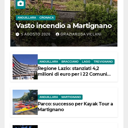
ANGUILLARA
CRONACA
Vasto incendio a Martignano
5 AGOSTO 2026
GRAZIAROSA VILLANI
ANGUILLARA
BRACCIANO
LAGO
TREVIGNANO
Regione Lazio: stanziati 4,2
milioni di euro per i 22 Comuni
dell’Etruria Meridionale
ANGUILLARA
MARTIGNANO
Parco: successo per Kayak Tour a
Martignano