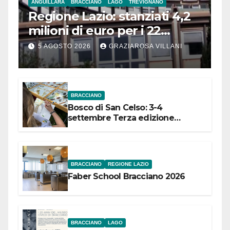
ANGUILLARA
BRACCIANO
LAGO
TREVIGNANO
Regione Lazio: stanziati 4,2
milioni di euro per i 22
Comuni dell’Etruria
5 AGOSTO 2026
GRAZIAROSA VILLANI
Meridionale
BRACCIANO
Bosco di San Celso: 3-4
settembre Terza edizione
Festival “Storie in cielo e in terra”
BRACCIANO
REGIONE LAZIO
Faber School Bracciano 2026
BRACCIANO
LAGO