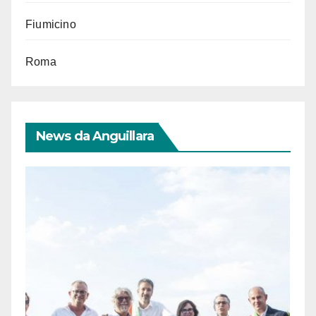
Fiumicino
Roma
News da Anguillara