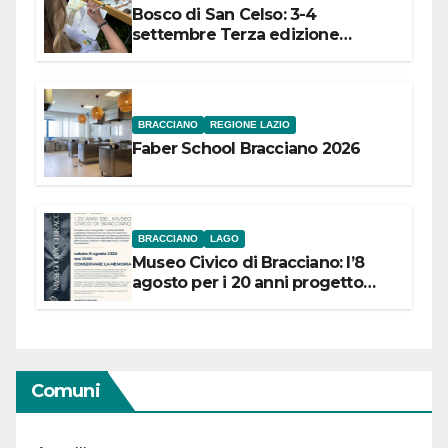
Bosco di San Celso: 3-4
settembre Terza edizione
Festival “Storie in cielo e in terra”
BRACCIANO
REGIONE LAZIO
Faber School Bracciano 2026
BRACCIANO
LAGO
Museo Civico di Bracciano: l’8
agosto per i 20 anni progetto
“Conservare la memoria”
Comuni