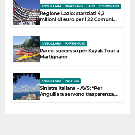
ANGUILLARA
BRACCIANO
LAGO
TREVIGNANO
Regione Lazio: stanziati 4,2
milioni di euro per i 22 Comuni
dell’Etruria Meridionale
ANGUILLARA
MARTIGNANO
Parco: successo per Kayak Tour a
Martignano
ANGUILLARA
POLITICA
Sinistra Italiana – AVS: “Per
Anguillara servono trasparenza,
partecipazione e scelte politiche
coraggiose”