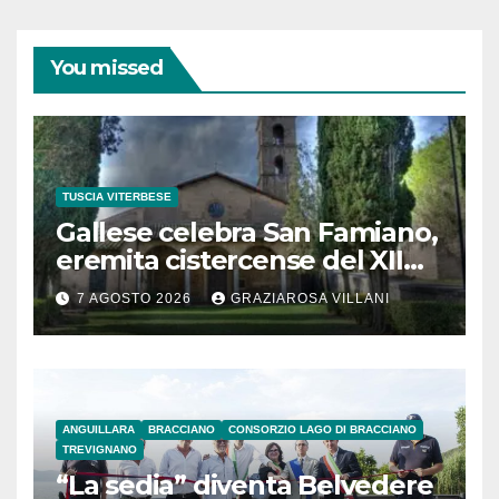
You missed
TUSCIA VITERBESE
Gallese celebra San Famiano,
eremita cistercense del XII
secolo
7 AGOSTO 2026
GRAZIAROSA VILLANI
ANGUILLARA
BRACCIANO
CONSORZIO LAGO DI BRACCIANO
TREVIGNANO
“La sedia” diventa Belvedere