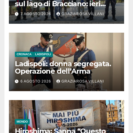
sul lago di Bracciano: ieri
l’inaugurazione
7 AGOSTO 2026
GRAZIAROSA VILLANI
CRONACA
LADISPOLI
Ladispoli: donna segregata.
Operazione dell’Arma
6 AGOSTO 2026
GRAZIAROSA VILLANI
MONDO
Hiroshima: Sanna “Questo