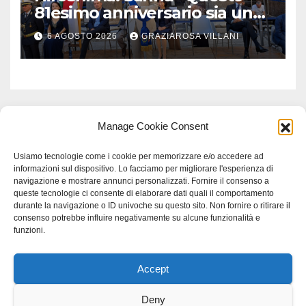
81esimo anniversario sia un
monito per tutti”
6 AGOSTO 2026
GRAZIAROSA VILLANI
Manage Cookie Consent
Usiamo tecnologie come i cookie per memorizzare e/o accedere ad
informazioni sul dispositivo. Lo facciamo per migliorare l'esperienza di
navigazione e mostrare annunci personalizzati. Fornire il consenso a
queste tecnologie ci consente di elaborare dati quali il comportamento
durante la navigazione o ID univoche su questo sito. Non fornire o ritirare il
consenso potrebbe influire negativamente su alcune funzionalità e
funzioni.
Accept
Proudly powered by WordPress
|
Tema: Newspaperex di
Themeansar
.
Deny
Home
Gerenza
home
Lavoro
Scienza
studio specialistico bracciano