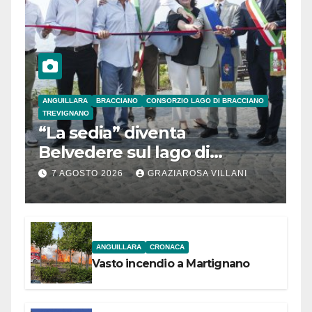
ANGUILLARA
BRACCIANO
CONSORZIO LAGO DI BRACCIANO
TREVIGNANO
“La sedia” diventa
Belvedere sul lago di
Bracciano: ieri
7 AGOSTO 2026
GRAZIAROSA VILLANI
l’inaugurazione
ANGUILLARA
CRONACA
Vasto incendio a Martignano