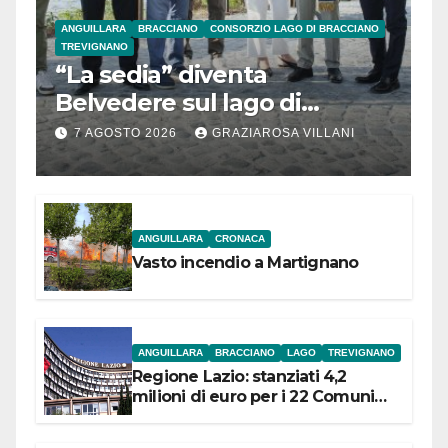
ANGUILLARA
BRACCIANO
CONSORZIO LAGO DI BRACCIANO
TREVIGNANO
“La sedia” diventa
Belvedere sul lago di
Bracciano: ieri
7 AGOSTO 2026
GRAZIAROSA VILLANI
l’inaugurazione
ANGUILLARA
CRONACA
Vasto incendio a Martignano
ANGUILLARA
BRACCIANO
LAGO
TREVIGNANO
Regione Lazio: stanziati 4,2
milioni di euro per i 22 Comuni
dell’Etruria Meridionale