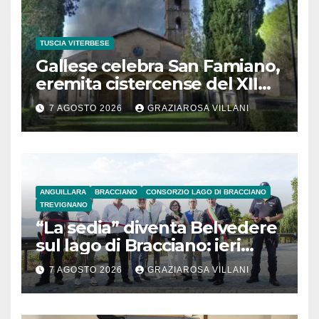
TUSCIA VITERBESE
Gallese celebra San Famiano,
eremita cistercense del XII
secolo
7 AGOSTO 2026
GRAZIAROSA VILLANI
ANGUILLARA
BRACCIANO
CONSORZIO LAGO DI BRACCIANO
TREVIGNANO
“La sedia” diventa Belvedere
sul lago di Bracciano: ieri
l’inaugurazione
7 AGOSTO 2026
GRAZIAROSA VILLANI