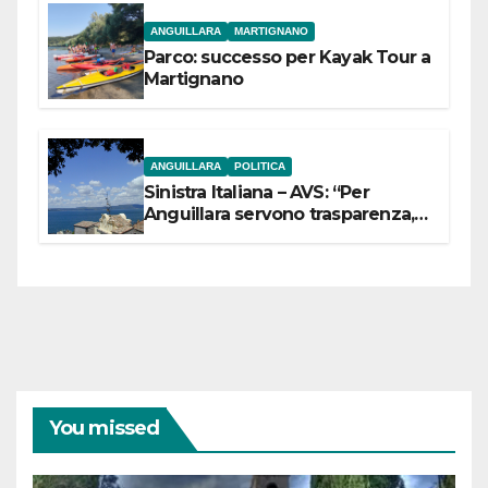
ANGUILLARA
MARTIGNANO
Parco: successo per Kayak Tour a
Martignano
ANGUILLARA
POLITICA
Sinistra Italiana – AVS: “Per
Anguillara servono trasparenza,
partecipazione e scelte politiche
coraggiose”
You missed