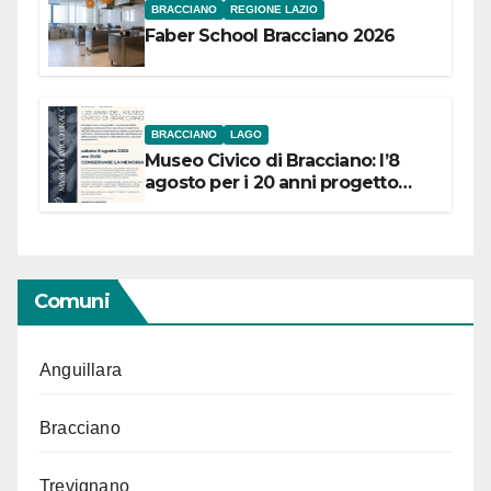
BRACCIANO
REGIONE LAZIO
Faber School Bracciano 2026
BRACCIANO
LAGO
Museo Civico di Bracciano: l’8
agosto per i 20 anni progetto
“Conservare la memoria”
Comuni
Anguillara
Bracciano
Trevignano