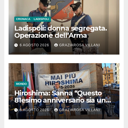
CRONACA
LADISPOLI
Ladispoli: donna segregata.
Operazione dell’Arma
6 AGOSTO 2026
GRAZIAROSA VILLANI
MONDO
Hiroshima: Sanna “Questo
81esimo anniversario sia un
monito per tutti”
6 AGOSTO 2026
GRAZIAROSA VILLANI