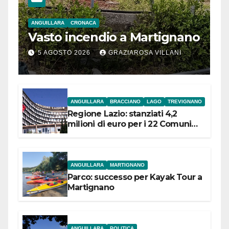
ANGUILLARA
CRONACA
Vasto incendio a Martignano
5 AGOSTO 2026
GRAZIAROSA VILLANI
ANGUILLARA
BRACCIANO
LAGO
TREVIGNANO
Regione Lazio: stanziati 4,2
milioni di euro per i 22 Comuni
dell’Etruria Meridionale
ANGUILLARA
MARTIGNANO
Parco: successo per Kayak Tour a
Martignano
ANGUILLARA
POLITICA