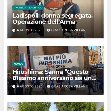
CRONACA
LADISPOLI
Ladispoli: donna segregata.
Operazione dell’Arma
6 AGOSTO 2026
GRAZIAROSA VILLANI
MONDO
Hiroshima: Sanna “Questo
81esimo anniversario sia un
monito per tutti”
6 AGOSTO 2026
GRAZIAROSA VILLANI