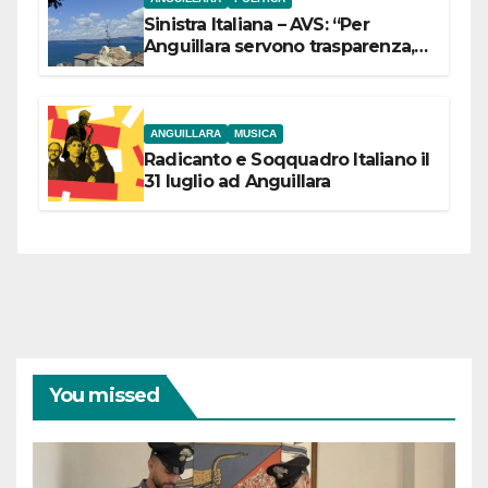
Sinistra Italiana – AVS: “Per
Anguillara servono trasparenza,
partecipazione e scelte politiche
coraggiose”
ANGUILLARA
MUSICA
Radicanto e Soqquadro Italiano il
31 luglio ad Anguillara
You missed