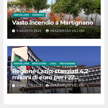
ANGUILLARA
CRONACA
Vasto incendio a Martignano
5 AGOSTO 2026
GRAZIAROSA VILLANI
ANGUILLARA
BRACCIANO
LAGO
TREVIGNANO
Regione Lazio: stanziati 4,2
milioni di euro per i 22
Comuni dell’Etruria
5 AGOSTO 2026
GRAZIAROSA VILLANI
Meridionale