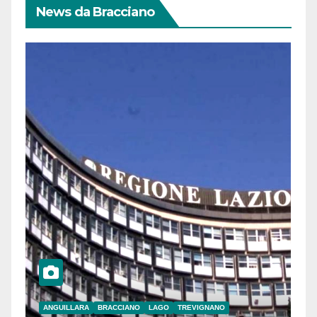
News da Bracciano
ANGUILLARA
BRACCIANO
LAGO
TREVIGNANO