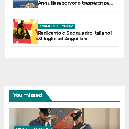
Anguillara servono trasparenza,
partecipazione e scelte politiche
coraggiose”
ANGUILLARA
MUSICA
Radicanto e Soqquadro Italiano il
31 luglio ad Anguillara
You missed
CRONACA
LADISPOLI