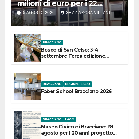
milioni di euro per i 22
Comuni dell’Etruria
5 AGOSTO 2026
GRAZIAROSA VILLANI
Meridionale
BRACCIANO
Bosco di San Celso: 3-4
settembre Terza edizione
Festival “Storie in cielo e in terra”
BRACCIANO
REGIONE LAZIO
Faber School Bracciano 2026
BRACCIANO
LAGO
Museo Civico di Bracciano: l’8
agosto per i 20 anni progetto