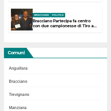
“Conservare la memoria”
BRACCIANO
POLITICA
Bracciano Partecipa fa centro
con due campionesse di Tiro a
Segno in vista delle urne
Comuni
Anguillara
Bracciano
Trevignano
Manziana