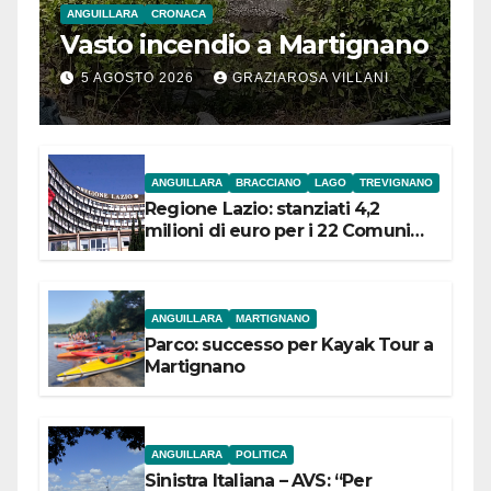
ANGUILLARA
CRONACA
Vasto incendio a Martignano
5 AGOSTO 2026
GRAZIAROSA VILLANI
ANGUILLARA
BRACCIANO
LAGO
TREVIGNANO
Regione Lazio: stanziati 4,2
milioni di euro per i 22 Comuni
dell’Etruria Meridionale
ANGUILLARA
MARTIGNANO
Parco: successo per Kayak Tour a
Martignano
ANGUILLARA
POLITICA
Sinistra Italiana – AVS: “Per