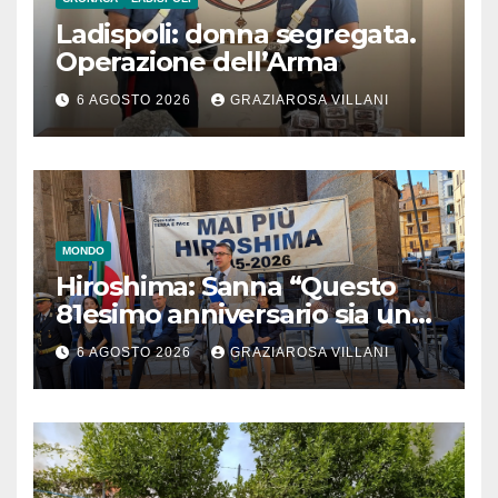
Ladispoli: donna segregata.
Operazione dell’Arma
6 AGOSTO 2026
GRAZIAROSA VILLANI
MONDO
Hiroshima: Sanna “Questo
81esimo anniversario sia un
monito per tutti”
6 AGOSTO 2026
GRAZIAROSA VILLANI