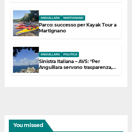
dell’Etruria Meridionale
ANGUILLARA
MARTIGNANO
Parco: successo per Kayak Tour a
Martignano
ANGUILLARA
POLITICA
Sinistra Italiana – AVS: “Per
Anguillara servono trasparenza,
partecipazione e scelte politiche
coraggiose”
You missed