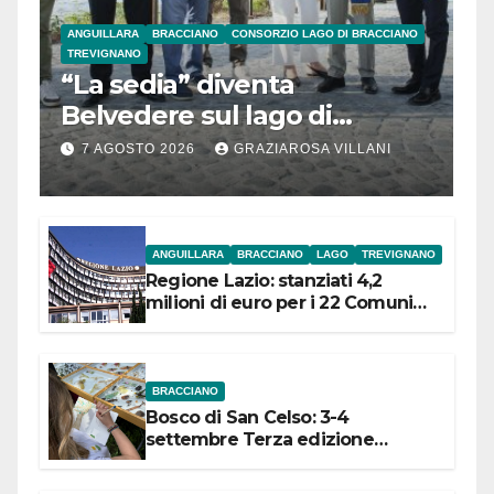
ANGUILLARA
BRACCIANO
CONSORZIO LAGO DI BRACCIANO
TREVIGNANO
“La sedia” diventa
Belvedere sul lago di
Bracciano: ieri
7 AGOSTO 2026
GRAZIAROSA VILLANI
l’inaugurazione
ANGUILLARA
BRACCIANO
LAGO
TREVIGNANO
Regione Lazio: stanziati 4,2
milioni di euro per i 22 Comuni
dell’Etruria Meridionale
BRACCIANO
Bosco di San Celso: 3-4
settembre Terza edizione
Festival “Storie in cielo e in terra”