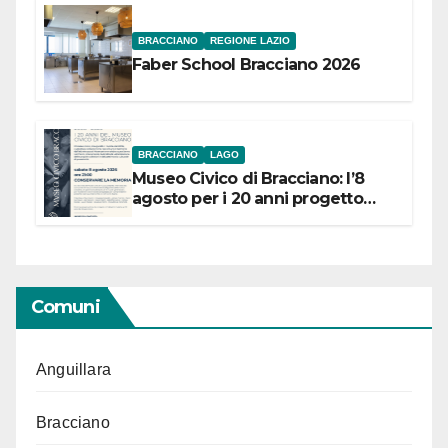
BRACCIANO
REGIONE LAZIO
Faber School Bracciano 2026
BRACCIANO
LAGO
Museo Civico di Bracciano: l’8
agosto per i 20 anni progetto
“Conservare la memoria”
Comuni
Anguillara
Bracciano