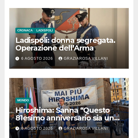
CRONACA
LADISPOLI
Ladispoli: donna segregata.
Operazione dell’Arma
6 AGOSTO 2026
GRAZIAROSA VILLANI
MONDO
Hiroshima: Sanna “Questo
81esimo anniversario sia un
monito per tutti”
6 AGOSTO 2026
GRAZIAROSA VILLANI