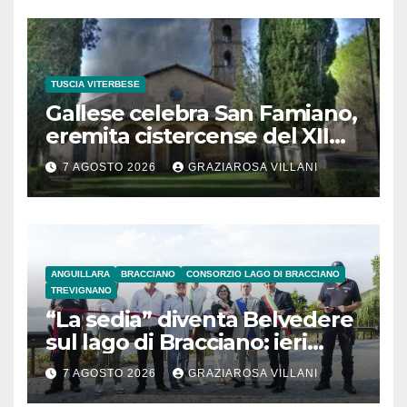
TUSCIA VITERBESE
Gallese celebra San Famiano,
eremita cistercense del XII
secolo
7 AGOSTO 2026
GRAZIAROSA VILLANI
ANGUILLARA
BRACCIANO
CONSORZIO LAGO DI BRACCIANO
TREVIGNANO
“La sedia” diventa Belvedere
sul lago di Bracciano: ieri
l’inaugurazione
7 AGOSTO 2026
GRAZIAROSA VILLANI