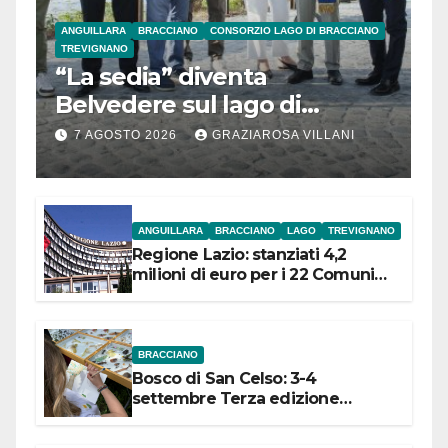
ANGUILLARA
BRACCIANO
CONSORZIO LAGO DI BRACCIANO
TREVIGNANO
“La sedia” diventa
Belvedere sul lago di
Bracciano: ieri
7 AGOSTO 2026
GRAZIAROSA VILLANI
l’inaugurazione
ANGUILLARA
BRACCIANO
LAGO
TREVIGNANO
Regione Lazio: stanziati 4,2
milioni di euro per i 22 Comuni
dell’Etruria Meridionale
BRACCIANO
Bosco di San Celso: 3-4
settembre Terza edizione
Festival “Storie in cielo e in terra”