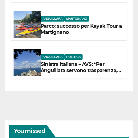
dell’Etruria Meridionale
ANGUILLARA
MARTIGNANO
Parco: successo per Kayak Tour a
Martignano
ANGUILLARA
POLITICA
Sinistra Italiana – AVS: “Per
Anguillara servono trasparenza,
partecipazione e scelte politiche
coraggiose”
You missed