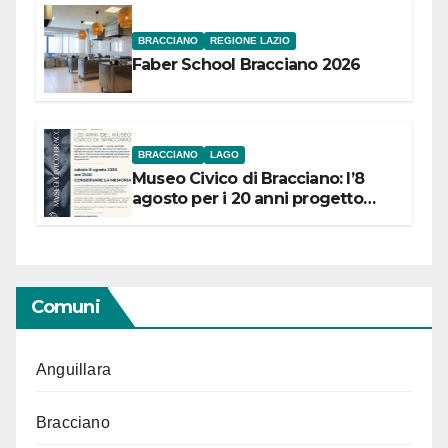
BRACCIANO
REGIONE LAZIO
Faber School Bracciano 2026
BRACCIANO
LAGO
Museo Civico di Bracciano: l’8
agosto per i 20 anni progetto
“Conservare la memoria”
Comuni
Anguillara
Bracciano