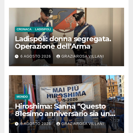
CRONACA
LADISPOLI
Ladispoli: donna segregata.
Operazione dell’Arma
6 AGOSTO 2026
GRAZIAROSA VILLANI
MONDO
Hiroshima: Sanna “Questo
81esimo anniversario sia un
monito per tutti”
6 AGOSTO 2026
GRAZIAROSA VILLANI