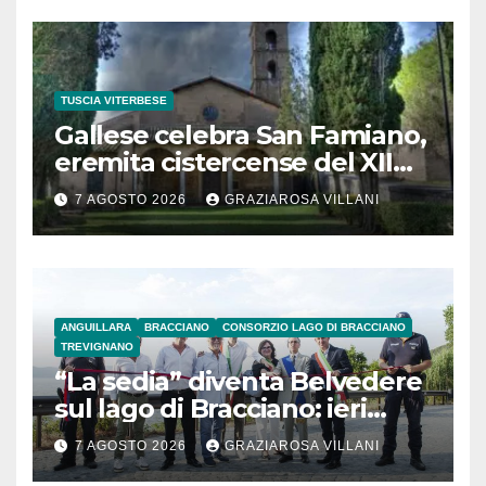
TUSCIA VITERBESE
Gallese celebra San Famiano,
eremita cistercense del XII
secolo
7 AGOSTO 2026
GRAZIAROSA VILLANI
ANGUILLARA
BRACCIANO
CONSORZIO LAGO DI BRACCIANO
TREVIGNANO
“La sedia” diventa Belvedere
sul lago di Bracciano: ieri
l’inaugurazione
7 AGOSTO 2026
GRAZIAROSA VILLANI