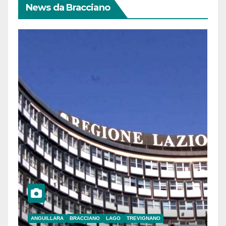
News da Bracciano
ANGUILLARA
BRACCIANO
LAGO
TREVIGNANO