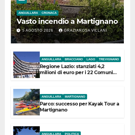
ANGUILLARA
CRONACA
Vasto incendio a Martignano
5 AGOSTO 2026
GRAZIAROSA VILLANI
ANGUILLARA
BRACCIANO
LAGO
TREVIGNANO
Regione Lazio: stanziati 4,2
milioni di euro per i 22 Comuni
dell’Etruria Meridionale
ANGUILLARA
MARTIGNANO
Parco: successo per Kayak Tour a
Martignano
ANGUILLARA
POLITICA