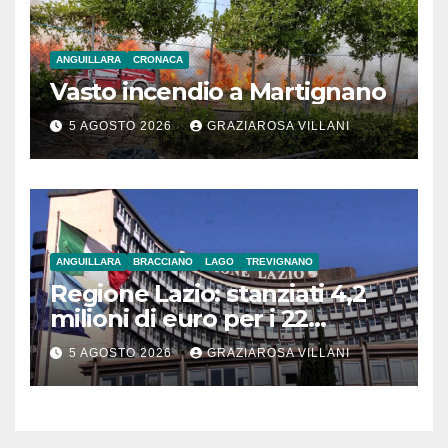
ANGUILLARA
CRONACA
Vasto incendio a Martignano
5 AGOSTO 2026
GRAZIAROSA VILLANI
ANGUILLARA
BRACCIANO
LAGO
TREVIGNANO
Regione Lazio: stanziati 4,2
milioni di euro per i 22
Comuni dell’Etruria
5 AGOSTO 2026
GRAZIAROSA VILLANI
Meridionale