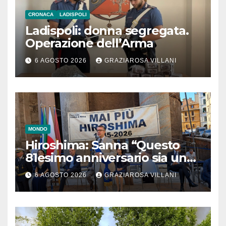
CRONACA
LADISPOLI
Ladispoli: donna segregata.
Operazione dell’Arma
6 AGOSTO 2026
GRAZIAROSA VILLANI
MONDO
Hiroshima: Sanna “Questo
81esimo anniversario sia un
monito per tutti”
6 AGOSTO 2026
GRAZIAROSA VILLANI