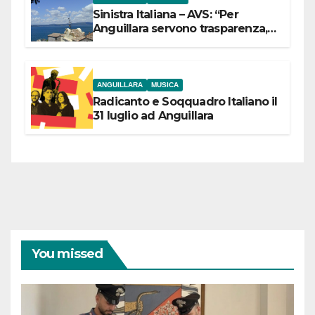
Sinistra Italiana – AVS: “Per
Anguillara servono trasparenza,
partecipazione e scelte politiche
coraggiose”
ANGUILLARA
MUSICA
Radicanto e Soqquadro Italiano il
31 luglio ad Anguillara
You missed