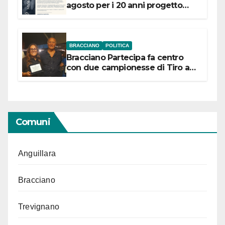
agosto per i 20 anni progetto
“Conservare la memoria”
BRACCIANO
POLITICA
Bracciano Partecipa fa centro
con due campionesse di Tiro a
Segno in vista delle urne
Comuni
Anguillara
Bracciano
Trevignano