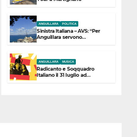
ANGUILLARA
POLITICA
Sinistra Italiana – AVS: “Per
Anguillara servono
trasparenza, partecipazione e
scelte politiche coraggiose”
ANGUILLARA
MUSICA
Radicanto e Soqquadro
Italiano il 31 luglio ad
Anguillara