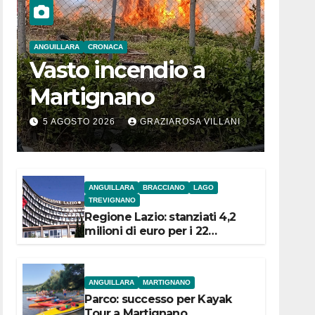
ANGUILLARA
CRONACA
Vasto incendio a
Martignano
5 AGOSTO 2026
GRAZIAROSA VILLANI
ANGUILLARA
BRACCIANO
LAGO
TREVIGNANO
Regione Lazio: stanziati 4,2
milioni di euro per i 22
Comuni dell’Etruria
Meridionale
ANGUILLARA
MARTIGNANO
Parco: successo per Kayak
Tour a Martignano