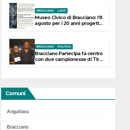
BRACCIANO
LAGO
Museo Civico di Bracciano: l’8
agosto per i 20 anni progetto
“Conservare la memoria”
BRACCIANO
POLITICA
Bracciano Partecipa fa centro
con due campionesse di Tiro
a Segno in vista delle urne
Comuni
Anguillara
Bracciano