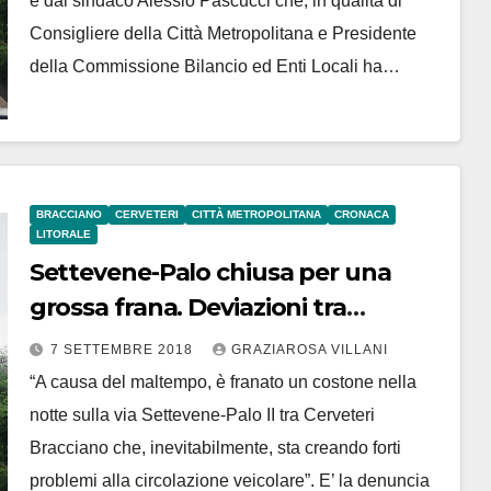
e dal sindaco Alessio Pascucci che, in qualità di
Consigliere della Città Metropolitana e Presidente
della Commissione Bilancio ed Enti Locali ha…
BRACCIANO
CERVETERI
CITTÀ METROPOLITANA
CRONACA
LITORALE
Settevene-Palo chiusa per una
grossa frana. Deviazioni tra
Bracciano e Cerveteri. Minnucci
7 SETTEMBRE 2018
GRAZIAROSA VILLANI
reclama sinergie per la messa in
“A causa del maltempo, è franato un costone nella
sicurezza del tratto
notte sulla via Settevene-Palo II tra Cerveteri
Bracciano che, inevitabilmente, sta creando forti
problemi alla circolazione veicolare”. E’ la denuncia