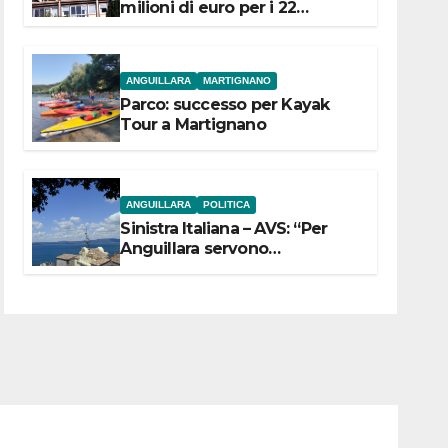
milioni di euro per i 22
Comuni dell’Etruria
Meridionale
ANGUILLARA
MARTIGNANO
Parco: successo per Kayak
Tour a Martignano
ANGUILLARA
POLITICA
Sinistra Italiana – AVS: “Per
Anguillara servono
trasparenza, partecipazione e
scelte politiche coraggiose”