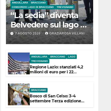
ANGUILLARA
BRACCIANO
CONSORZIO LAGO DI BRACCIANO
TREVIGNANO
“La sedia” diventa
Belvedere sul lago di
Bracciano: ieri
7 AGOSTO 2026
GRAZIAROSA VILLANI
l’inaugurazione
ANGUILLARA
BRACCIANO
LAGO
TREVIGNANO
Regione Lazio: stanziati 4,2
milioni di euro per i 22
Comuni dell’Etruria
Meridionale
BRACCIANO
Bosco di San Celso: 3-4
settembre Terza edizione
Festival “Storie in cielo e in
terra”