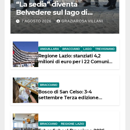
“La sedia” diventa
Belvedere sul lago di
Bracciano: ieri
7 AGOSTO 2026
GRAZIAROSA VILLANI
l’inaugurazione
ANGUILLARA
BRACCIANO
LAGO
TREVIGNANO
Regione Lazio: stanziati 4,2
milioni di euro per i 22 Comuni
dell’Etruria Meridionale
BRACCIANO
Bosco di San Celso: 3-4
settembre Terza edizione
Festival “Storie in cielo e in terra”
BRACCIANO
REGIONE LAZIO