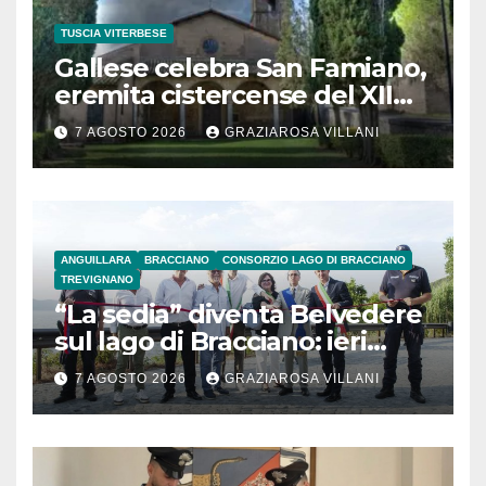
TUSCIA VITERBESE
Gallese celebra San Famiano,
eremita cistercense del XII
secolo
7 AGOSTO 2026
GRAZIAROSA VILLANI
ANGUILLARA
BRACCIANO
CONSORZIO LAGO DI BRACCIANO
TREVIGNANO
“La sedia” diventa Belvedere
sul lago di Bracciano: ieri
l’inaugurazione
7 AGOSTO 2026
GRAZIAROSA VILLANI