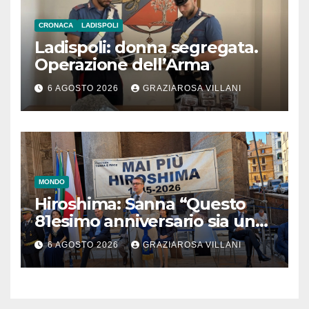
CRONACA
LADISPOLI
Ladispoli: donna segregata.
Operazione dell’Arma
6 AGOSTO 2026
GRAZIAROSA VILLANI
MONDO
Hiroshima: Sanna “Questo
81esimo anniversario sia un
monito per tutti”
6 AGOSTO 2026
GRAZIAROSA VILLANI