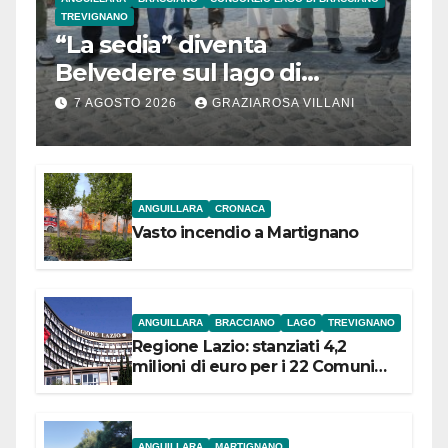
TREVIGNANO
“La sedia” diventa
Belvedere sul lago di
Bracciano: ieri
7 AGOSTO 2026
GRAZIAROSA VILLANI
l’inaugurazione
ANGUILLARA
CRONACA
Vasto incendio a Martignano
ANGUILLARA
BRACCIANO
LAGO
TREVIGNANO
Regione Lazio: stanziati 4,2
milioni di euro per i 22 Comuni
dell’Etruria Meridionale
ANGUILLARA
MARTIGNANO