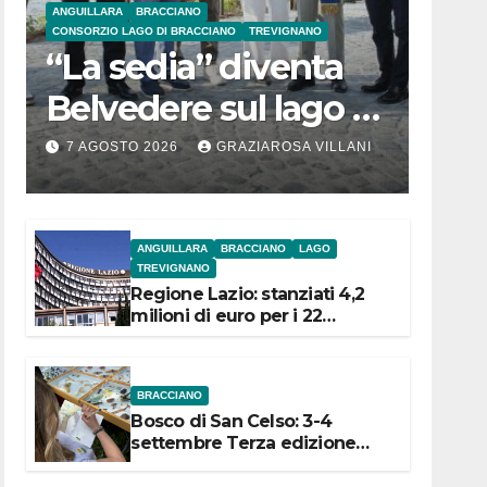
ANGUILLARA
BRACCIANO
CONSORZIO LAGO DI BRACCIANO
TREVIGNANO
“La sedia” diventa
Belvedere sul lago di
Bracciano: ieri
7 AGOSTO 2026
GRAZIAROSA VILLANI
l’inaugurazione
ANGUILLARA
BRACCIANO
LAGO
TREVIGNANO
Regione Lazio: stanziati 4,2
milioni di euro per i 22
Comuni dell’Etruria
Meridionale
BRACCIANO
Bosco di San Celso: 3-4
settembre Terza edizione
Festival “Storie in cielo e in
terra”