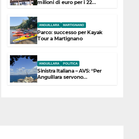
milioni di euro per i 22
Comuni dell’Etruria
Meridionale
ANGUILLARA
MARTIGNANO
Parco: successo per Kayak
Tour a Martignano
ANGUILLARA
POLITICA
Sinistra Italiana – AVS: “Per
Anguillara servono
trasparenza, partecipazione e
scelte politiche coraggiose”