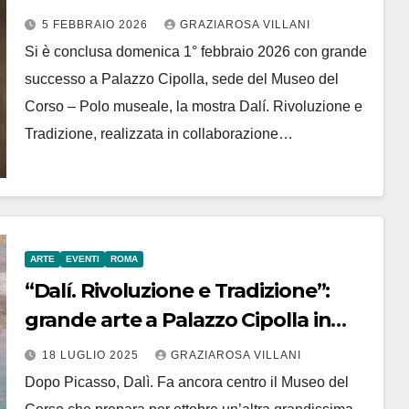
degli Asburgo dal
5 FEBBRAIO 2026
GRAZIAROSA VILLANI
Kunsthistorisches Museum”
Si è conclusa domenica 1° febbraio 2026 con grande
successo a Palazzo Cipolla, sede del Museo del
Corso – Polo museale, la mostra Dalí. Rivoluzione e
Tradizione, realizzata in collaborazione…
ARTE
EVENTI
ROMA
“Dalí. Rivoluzione e Tradizione”:
grande arte a Palazzo Cipolla in
autunno
18 LUGLIO 2025
GRAZIAROSA VILLANI
Dopo Picasso, Dalì. Fa ancora centro il Museo del