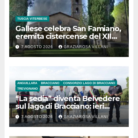
TUSCIA VITERBESE
Gallese celebra San Famiano,
eremita cistercense del XII
secolo
7 AGOSTO 2026
GRAZIAROSA VILLANI
ANGUILLARA
BRACCIANO
CONSORZIO LAGO DI BRACCIANO
TREVIGNANO
“La sedia” diventa Belvedere
sul lago di Bracciano: ieri
l’inaugurazione
7 AGOSTO 2026
GRAZIAROSA VILLANI