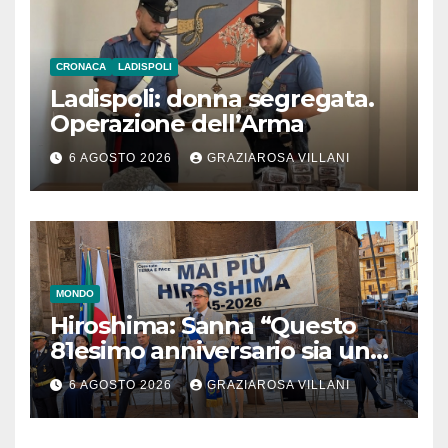
CRONACA
LADISPOLI
Ladispoli: donna segregata.
Operazione dell’Arma
6 AGOSTO 2026
GRAZIAROSA VILLANI
MONDO
Hiroshima: Sanna “Questo
81esimo anniversario sia un
monito per tutti”
6 AGOSTO 2026
GRAZIAROSA VILLANI