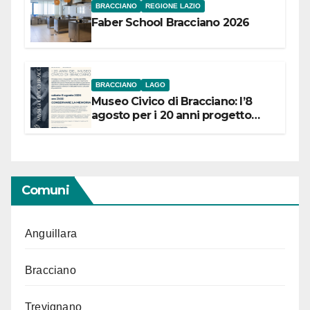
BRACCIANO
REGIONE LAZIO
Faber School Bracciano 2026
BRACCIANO
LAGO
Museo Civico di Bracciano: l’8
agosto per i 20 anni progetto
“Conservare la memoria”
Comuni
Anguillara
Bracciano
Trevignano