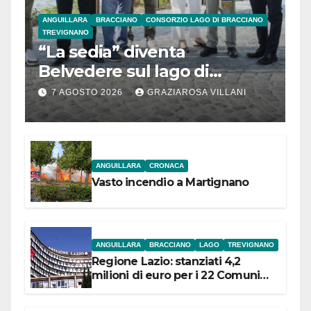
ANGUILLARA
BRACCIANO
CONSORZIO LAGO DI BRACCIANO
TREVIGNANO
“La sedia” diventa
Belvedere sul lago di
Bracciano: ieri
7 AGOSTO 2026
GRAZIAROSA VILLANI
l’inaugurazione
ANGUILLARA
CRONACA
Vasto incendio a Martignano
ANGUILLARA
BRACCIANO
LAGO
TREVIGNANO
Regione Lazio: stanziati 4,2
milioni di euro per i 22 Comuni
dell’Etruria Meridionale