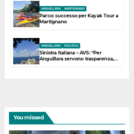
ANGUILLARA
MARTIGNANO
Parco: successo per Kayak Tour a
Martignano
ANGUILLARA
POLITICA
Sinistra Italiana – AVS: “Per
Anguillara servono trasparenza,
partecipazione e scelte politiche
coraggiose”
You missed