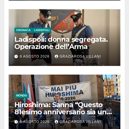
CRONACA
LADISPOLI
Ladispoli: donna segregata.
Operazione dell’Arma
6 AGOSTO 2026
GRAZIAROSA VILLANI
MONDO
Hiroshima: Sanna “Questo
81esimo anniversario sia un
monito per tutti”
6 AGOSTO 2026
GRAZIAROSA VILLANI