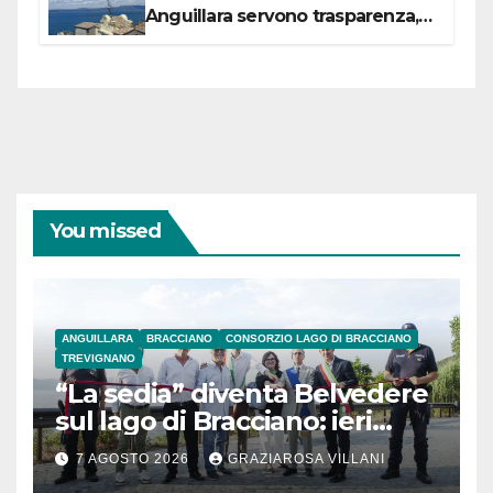
Anguillara servono trasparenza,
partecipazione e scelte politiche
coraggiose”
You missed
ANGUILLARA
BRACCIANO
CONSORZIO LAGO DI BRACCIANO
TREVIGNANO
“La sedia” diventa Belvedere
sul lago di Bracciano: ieri
l’inaugurazione
7 AGOSTO 2026
GRAZIAROSA VILLANI