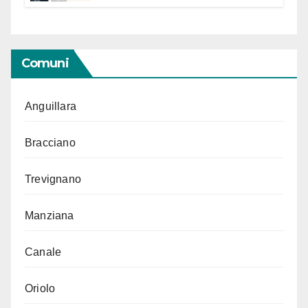
“Conservare la memoria”
Comuni
Anguillara
Bracciano
Trevignano
Manziana
Canale
Oriolo