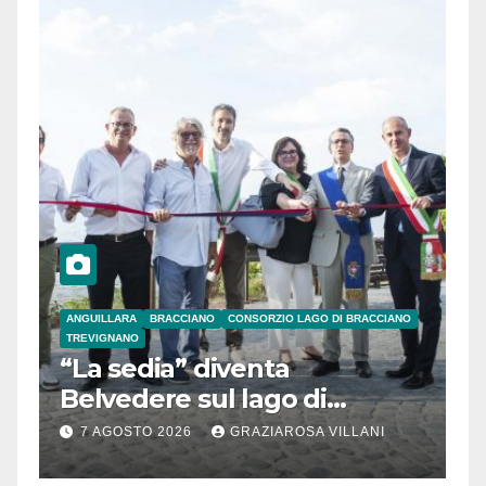
ANGUILLARA
BRACCIANO
CONSORZIO LAGO DI BRACCIANO
TREVIGNANO
“La sedia” diventa
Belvedere sul lago di
Bracciano: ieri
7 AGOSTO 2026
GRAZIAROSA VILLANI
l’inaugurazione