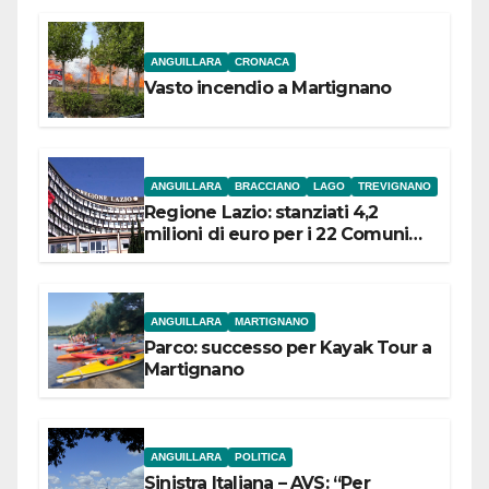
ANGUILLARA
CRONACA
Vasto incendio a Martignano
ANGUILLARA
BRACCIANO
LAGO
TREVIGNANO
Regione Lazio: stanziati 4,2
milioni di euro per i 22 Comuni
dell’Etruria Meridionale
ANGUILLARA
MARTIGNANO
Parco: successo per Kayak Tour a
Martignano
ANGUILLARA
POLITICA
Sinistra Italiana – AVS: “Per