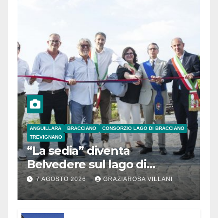
ANGUILLARA
BRACCIANO
CONSORZIO LAGO DI BRACCIANO
TREVIGNANO
“La sedia” diventa
Belvedere sul lago di
Bracciano: ieri
7 AGOSTO 2026
GRAZIAROSA VILLANI
l’inaugurazione