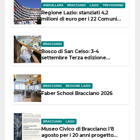
ANGUILLARA
BRACCIANO
LAGO
TREVIGNANO
Regione Lazio: stanziati 4,2
milioni di euro per i 22 Comuni
dell’Etruria Meridionale
BRACCIANO
Bosco di San Celso: 3-4
settembre Terza edizione
Festival “Storie in cielo e in terra”
BRACCIANO
REGIONE LAZIO
Faber School Bracciano 2026
BRACCIANO
LAGO
Museo Civico di Bracciano: l’8
agosto per i 20 anni progetto