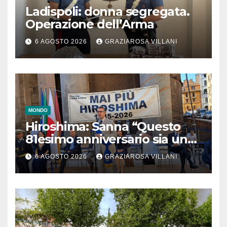
Ladispoli: donna segregata.
Operazione dell’Arma
6 AGOSTO 2026
GRAZIAROSA VILLANI
MONDO
Hiroshima: Sanna “Questo
81esimo anniversario sia un
monito per tutti”
6 AGOSTO 2026
GRAZIAROSA VILLANI