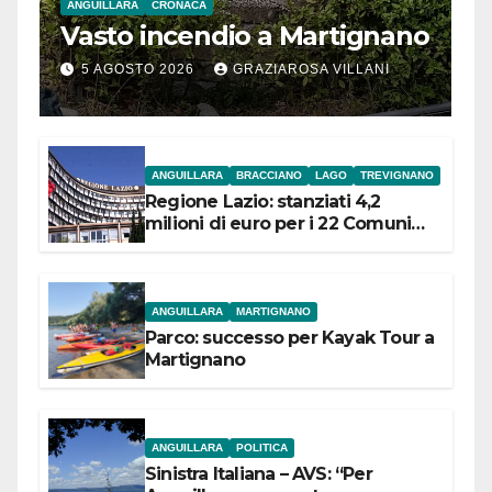
ANGUILLARA
CRONACA
Vasto incendio a Martignano
5 AGOSTO 2026
GRAZIAROSA VILLANI
ANGUILLARA
BRACCIANO
LAGO
TREVIGNANO
Regione Lazio: stanziati 4,2
milioni di euro per i 22 Comuni
dell’Etruria Meridionale
ANGUILLARA
MARTIGNANO
Parco: successo per Kayak Tour a
Martignano
ANGUILLARA
POLITICA
Sinistra Italiana – AVS: “Per