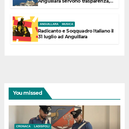
Anguillara servono trasparenza,
partecipazione e scelte politiche
coraggiose”
ANGUILLARA
MUSICA
Radicanto e Soqquadro Italiano il
31 luglio ad Anguillara
You missed
CRONACA
LADISPOLI