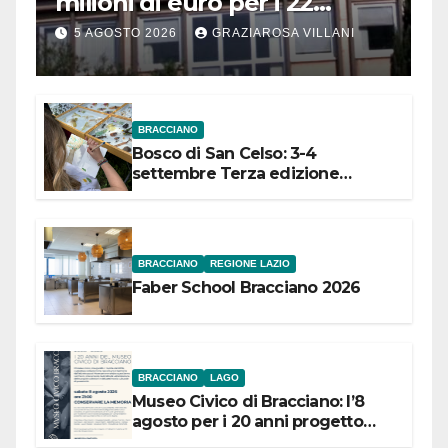
milioni di euro per i 22
Comuni dell’Etruria
5 AGOSTO 2026
GRAZIAROSA VILLANI
Meridionale
BRACCIANO
Bosco di San Celso: 3-4
settembre Terza edizione
Festival “Storie in cielo e in terra”
BRACCIANO
REGIONE LAZIO
Faber School Bracciano 2026
BRACCIANO
LAGO
Museo Civico di Bracciano: l’8
agosto per i 20 anni progetto
“Conservare la memoria”