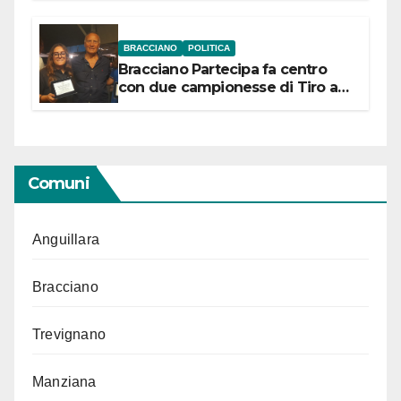
BRACCIANO
POLITICA
Bracciano Partecipa fa centro
con due campionesse di Tiro a
Segno in vista delle urne
Comuni
Anguillara
Bracciano
Trevignano
Manziana