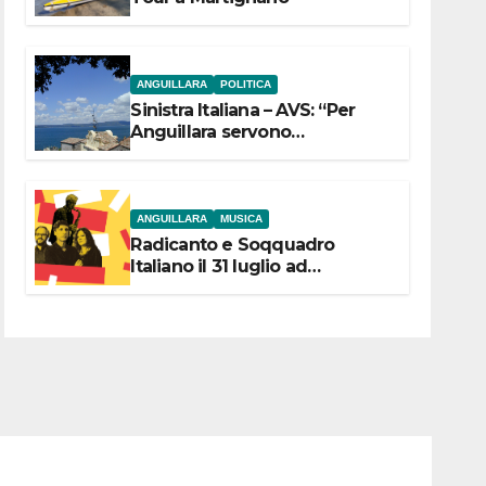
ANGUILLARA
POLITICA
Sinistra Italiana – AVS: “Per
Anguillara servono
trasparenza, partecipazione e
scelte politiche coraggiose”
ANGUILLARA
MUSICA
Radicanto e Soqquadro
Italiano il 31 luglio ad
Anguillara