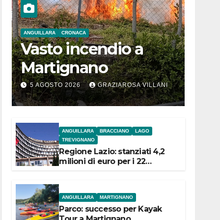
ANGUILLARA
CRONACA
Vasto incendio a
Martignano
5 AGOSTO 2026
GRAZIAROSA VILLANI
ANGUILLARA
BRACCIANO
LAGO
TREVIGNANO
Regione Lazio: stanziati 4,2
milioni di euro per i 22
Comuni dell’Etruria
Meridionale
ANGUILLARA
MARTIGNANO
Parco: successo per Kayak
Tour a Martignano