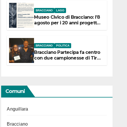
BRACCIANO
LAGO
Museo Civico di Bracciano: l’8
agosto per i 20 anni progetto
“Conservare la memoria”
BRACCIANO
POLITICA
Bracciano Partecipa fa centro
con due campionesse di Tiro
a Segno in vista delle urne
Comuni
Anguillara
Bracciano