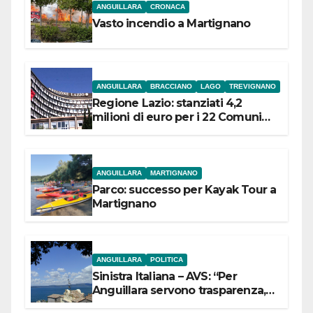
ANGUILLARA
CRONACA
Vasto incendio a Martignano
ANGUILLARA
BRACCIANO
LAGO
TREVIGNANO
Regione Lazio: stanziati 4,2
milioni di euro per i 22 Comuni
dell’Etruria Meridionale
ANGUILLARA
MARTIGNANO
Parco: successo per Kayak Tour a
Martignano
ANGUILLARA
POLITICA
Sinistra Italiana – AVS: “Per
Anguillara servono trasparenza,
partecipazione e scelte politiche