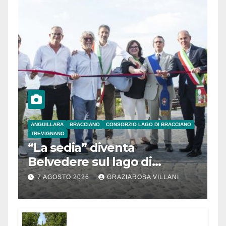
ANGUILLARA
BRACCIANO
CONSORZIO LAGO DI BRACCIANO
TREVIGNANO
“La sedia” diventa
Belvedere sul lago di
Bracciano: ieri
7 AGOSTO 2026
GRAZIAROSA VILLANI
l’inaugurazione