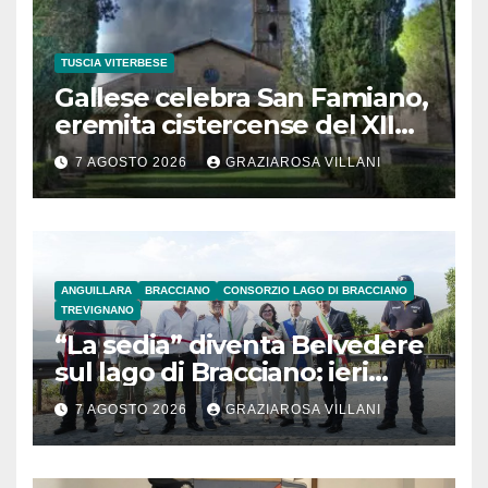
TUSCIA VITERBESE
Gallese celebra San Famiano,
eremita cistercense del XII
secolo
7 AGOSTO 2026
GRAZIAROSA VILLANI
ANGUILLARA
BRACCIANO
CONSORZIO LAGO DI BRACCIANO
TREVIGNANO
“La sedia” diventa Belvedere
sul lago di Bracciano: ieri
l’inaugurazione
7 AGOSTO 2026
GRAZIAROSA VILLANI