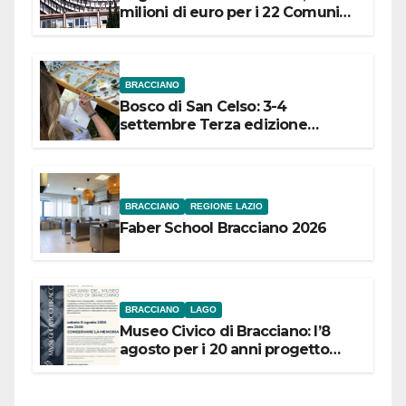
milioni di euro per i 22 Comuni
dell’Etruria Meridionale
BRACCIANO
Bosco di San Celso: 3-4
settembre Terza edizione
Festival “Storie in cielo e in terra”
BRACCIANO
REGIONE LAZIO
Faber School Bracciano 2026
BRACCIANO
LAGO
Museo Civico di Bracciano: l’8
agosto per i 20 anni progetto
“Conservare la memoria”