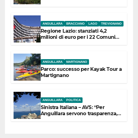
ANGUILLARA
BRACCIANO
LAGO
TREVIGNANO
Regione Lazio: stanziati 4,2
milioni di euro per i 22 Comuni
dell’Etruria Meridionale
ANGUILLARA
MARTIGNANO
Parco: successo per Kayak Tour a
Martignano
ANGUILLARA
POLITICA
Sinistra Italiana – AVS: “Per
Anguillara servono trasparenza,
partecipazione e scelte politiche
coraggiose”