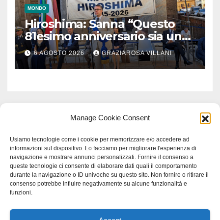
MONDO
Hiroshima: Sanna “Questo
81esimo anniversario sia un
monito per tutti”
6 AGOSTO 2026
GRAZIAROSA VILLANI
Manage Cookie Consent
Usiamo tecnologie come i cookie per memorizzare e/o accedere ad
informazioni sul dispositivo. Lo facciamo per migliorare l'esperienza di
navigazione e mostrare annunci personalizzati. Fornire il consenso a
queste tecnologie ci consente di elaborare dati quali il comportamento
durante la navigazione o ID univoche su questo sito. Non fornire o ritirare il
consenso potrebbe influire negativamente su alcune funzionalità e
funzioni.