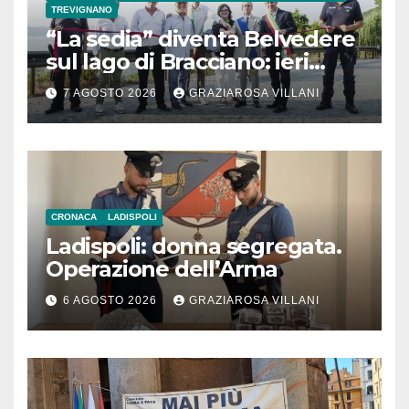
TREVIGNANO
“La sedia” diventa Belvedere
sul lago di Bracciano: ieri
l’inaugurazione
7 AGOSTO 2026
GRAZIAROSA VILLANI
CRONACA
LADISPOLI
Ladispoli: donna segregata.
Operazione dell’Arma
6 AGOSTO 2026
GRAZIAROSA VILLANI