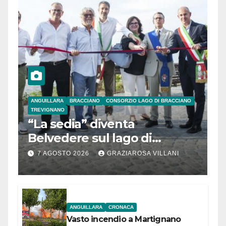
ANGUILLARA
BRACCIANO
CONSORZIO LAGO DI BRACCIANO
TREVIGNANO
“La sedia” diventa
Belvedere sul lago di
Bracciano: ieri
7 AGOSTO 2026
GRAZIAROSA VILLANI
l’inaugurazione
ANGUILLARA
CRONACA
Vasto incendio a Martignano