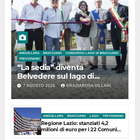
ANGUILLARA
BRACCIANO
CONSORZIO LAGO DI BRACCIANO
TREVIGNANO
“La sedia” diventa
Belvedere sul lago di
Bracciano: ieri
7 AGOSTO 2026
GRAZIAROSA VILLANI
l’inaugurazione
ANGUILLARA
BRACCIANO
LAGO
TREVIGNANO
Regione Lazio: stanziati 4,2
milioni di euro per i 22 Comuni
dell’Etruria Meridionale