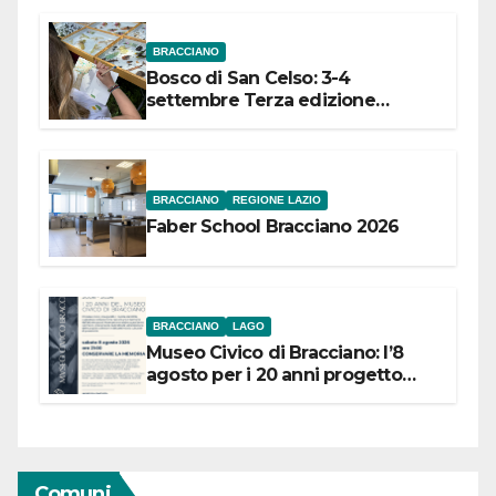
BRACCIANO
Bosco di San Celso: 3-4
settembre Terza edizione
Festival “Storie in cielo e in terra”
BRACCIANO
REGIONE LAZIO
Faber School Bracciano 2026
BRACCIANO
LAGO
Museo Civico di Bracciano: l’8
agosto per i 20 anni progetto
“Conservare la memoria”
Comuni