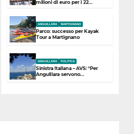
milioni di euro per i 22
Comuni dell’Etruria
Meridionale
ANGUILLARA
MARTIGNANO
Parco: successo per Kayak
Tour a Martignano
ANGUILLARA
POLITICA
Sinistra Italiana – AVS: “Per
Anguillara servono
trasparenza, partecipazione e
scelte politiche coraggiose”