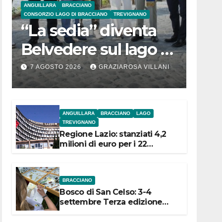
ANGUILLARA
BRACCIANO
CONSORZIO LAGO DI BRACCIANO
TREVIGNANO
“La sedia” diventa
Belvedere sul lago di
Bracciano: ieri
7 AGOSTO 2026
GRAZIAROSA VILLANI
l’inaugurazione
ANGUILLARA
BRACCIANO
LAGO
TREVIGNANO
Regione Lazio: stanziati 4,2
milioni di euro per i 22
Comuni dell’Etruria
Meridionale
BRACCIANO
Bosco di San Celso: 3-4
settembre Terza edizione
Festival “Storie in cielo e in
terra”