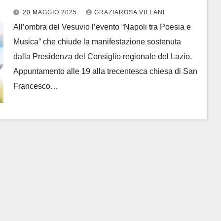
chiude il 25 maggio “Nobili Arti in
20 MAGGIO 2025
GRAZIAROSA VILLANI
Nobili Terre”
All’ombra del Vesuvio l’evento “Napoli tra Poesia e
Musica” che chiude la manifestazione sostenuta
dalla Presidenza del Consiglio regionale del Lazio.
Appuntamento alle 19 alla trecentesca chiesa di San
Francesco…