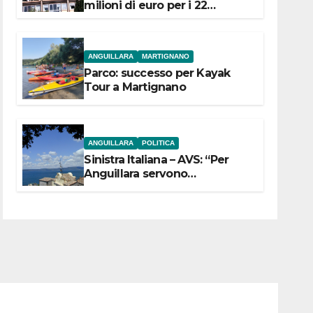
milioni di euro per i 22
Comuni dell’Etruria
Meridionale
ANGUILLARA
MARTIGNANO
Parco: successo per Kayak
Tour a Martignano
ANGUILLARA
POLITICA
Sinistra Italiana – AVS: “Per
Anguillara servono
trasparenza, partecipazione e
scelte politiche coraggiose”