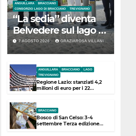
ANGUILLARA
BRACCIANO
CONSORZIO LAGO DI BRACCIANO
TREVIGNANO
“La sedia” diventa
Belvedere sul lago di
Bracciano: ieri
7 AGOSTO 2026
GRAZIAROSA VILLANI
l’inaugurazione
ANGUILLARA
BRACCIANO
LAGO
TREVIGNANO
Regione Lazio: stanziati 4,2
milioni di euro per i 22
Comuni dell’Etruria
Meridionale
BRACCIANO
Bosco di San Celso: 3-4
settembre Terza edizione
Festival “Storie in cielo e in
terra”