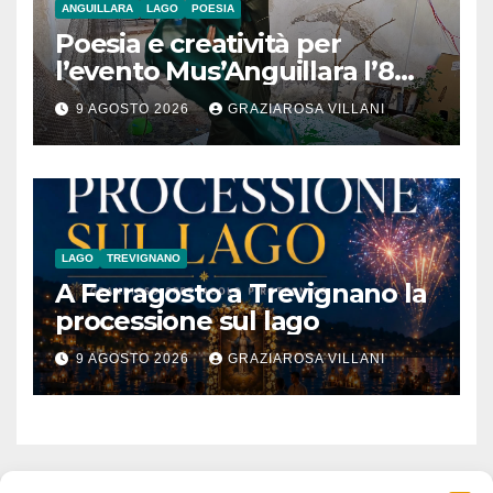
ANGUILLARA
LAGO
POESIA
Poesia e creatività per
l’evento Mus’Anguillara l’8
agosto 2026 al Museo
9 AGOSTO 2026
GRAZIAROSA VILLANI
Contadino
LAGO
TREVIGNANO
A Ferragosto a Trevignano la
processione sul lago
9 AGOSTO 2026
GRAZIAROSA VILLANI