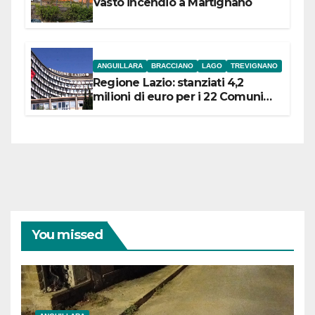
Vasto incendio a Martignano
ANGUILLARA
BRACCIANO
LAGO
TREVIGNANO
Regione Lazio: stanziati 4,2
milioni di euro per i 22 Comuni
dell’Etruria Meridionale
You missed