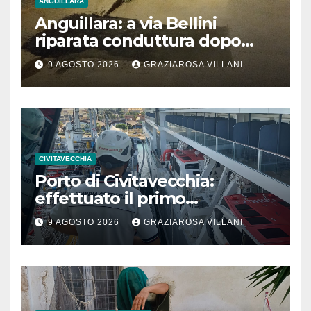
ANGUILLARA
Anguillara: a via Bellini
riparata conduttura dopo
segnalazione IdD
9 AGOSTO 2026
GRAZIAROSA VILLANI
CIVITAVECCHIA
Porto di Civitavecchia:
effettuato il primo
rifornimento di GNL ad una
9 AGOSTO 2026
GRAZIAROSA VILLANI
nave da crociera