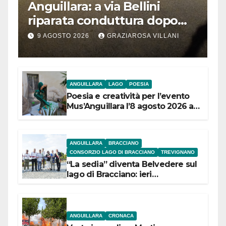
Anguillara: a via Bellini
riparata conduttura dopo
segnalazione IdD
9 AGOSTO 2026
GRAZIAROSA VILLANI
ANGUILLARA
LAGO
POESIA
Poesia e creatività per l’evento
Mus’Anguillara l’8 agosto 2026 al
Museo Contadino
ANGUILLARA
BRACCIANO
CONSORZIO LAGO DI BRACCIANO
TREVIGNANO
“La sedia” diventa Belvedere sul
lago di Bracciano: ieri
l’inaugurazione
ANGUILLARA
CRONACA