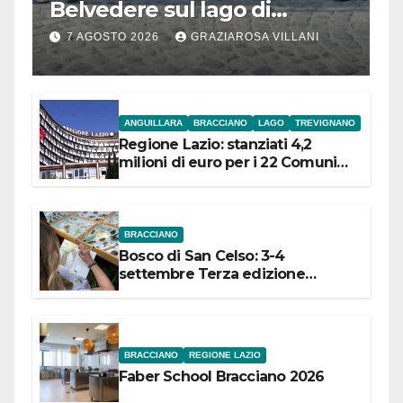
Belvedere sul lago di
Bracciano: ieri
7 AGOSTO 2026
GRAZIAROSA VILLANI
l’inaugurazione
ANGUILLARA
BRACCIANO
LAGO
TREVIGNANO
Regione Lazio: stanziati 4,2
milioni di euro per i 22 Comuni
dell’Etruria Meridionale
BRACCIANO
Bosco di San Celso: 3-4
settembre Terza edizione
Festival “Storie in cielo e in terra”
BRACCIANO
REGIONE LAZIO
Faber School Bracciano 2026