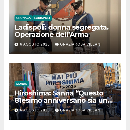
CRONACA
LADISPOLI
Ladispoli: donna segregata.
Operazione dell’Arma
6 AGOSTO 2026
GRAZIAROSA VILLANI
MONDO
Hiroshima: Sanna “Questo
81esimo anniversario sia un
monito per tutti”
6 AGOSTO 2026
GRAZIAROSA VILLANI