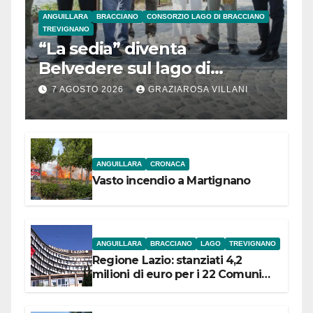
ANGUILLARA
BRACCIANO
CONSORZIO LAGO DI BRACCIANO
TREVIGNANO
“La sedia” diventa
Belvedere sul lago di
Bracciano: ieri
7 AGOSTO 2026
GRAZIAROSA VILLANI
l’inaugurazione
ANGUILLARA
CRONACA
Vasto incendio a Martignano
ANGUILLARA
BRACCIANO
LAGO
TREVIGNANO
Regione Lazio: stanziati 4,2
milioni di euro per i 22 Comuni
dell’Etruria Meridionale