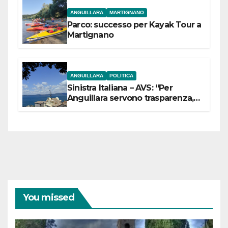
ANGUILLARA
MARTIGNANO
Parco: successo per Kayak Tour a
Martignano
ANGUILLARA
POLITICA
Sinistra Italiana – AVS: “Per
Anguillara servono trasparenza,
partecipazione e scelte politiche
coraggiose”
You missed