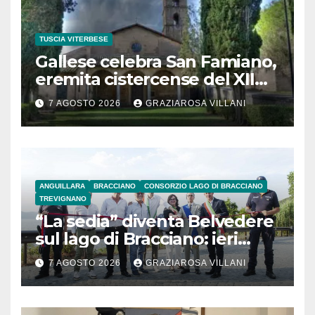
TUSCIA VITERBESE
Gallese celebra San Famiano,
eremita cistercense del XII
secolo
7 AGOSTO 2026
GRAZIAROSA VILLANI
ANGUILLARA
BRACCIANO
CONSORZIO LAGO DI BRACCIANO
TREVIGNANO
“La sedia” diventa Belvedere
sul lago di Bracciano: ieri
l’inaugurazione
7 AGOSTO 2026
GRAZIAROSA VILLANI