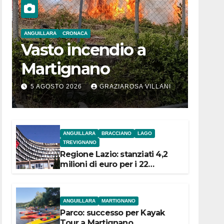
ANGUILLARA
CRONACA
Vasto incendio a
Martignano
5 AGOSTO 2026
GRAZIAROSA VILLANI
ANGUILLARA
BRACCIANO
LAGO
TREVIGNANO
Regione Lazio: stanziati 4,2
milioni di euro per i 22
Comuni dell’Etruria
Meridionale
ANGUILLARA
MARTIGNANO
Parco: successo per Kayak
Tour a Martignano