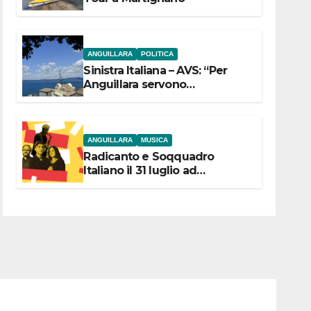
ANGUILLARA
POLITICA
Sinistra Italiana – AVS: “Per
Anguillara servono
trasparenza, partecipazione e
scelte politiche coraggiose”
ANGUILLARA
MUSICA
Radicanto e Soqquadro
Italiano il 31 luglio ad
Anguillara