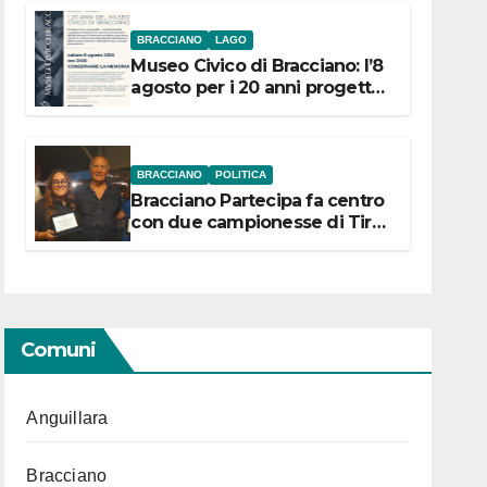
BRACCIANO
LAGO
Museo Civico di Bracciano: l’8
agosto per i 20 anni progetto
“Conservare la memoria”
BRACCIANO
POLITICA
Bracciano Partecipa fa centro
con due campionesse di Tiro
a Segno in vista delle urne
Comuni
Anguillara
Bracciano