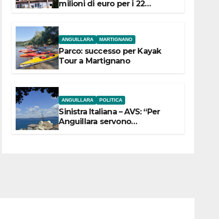
milioni di euro per i 22
Comuni dell’Etruria
Meridionale
ANGUILLARA
MARTIGNANO
Parco: successo per Kayak
Tour a Martignano
ANGUILLARA
POLITICA
Sinistra Italiana – AVS: “Per
Anguillara servono
trasparenza, partecipazione e
scelte politiche coraggiose”