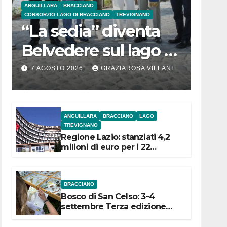
ANGUILLARA
BRACCIANO
CONSORZIO LAGO DI BRACCIANO
TREVIGNANO
“La sedia” diventa
Belvedere sul lago di
Bracciano: ieri
7 AGOSTO 2026
GRAZIAROSA VILLANI
l’inaugurazione
ANGUILLARA
BRACCIANO
LAGO
TREVIGNANO
Regione Lazio: stanziati 4,2
milioni di euro per i 22
Comuni dell’Etruria
Meridionale
BRACCIANO
Bosco di San Celso: 3-4
settembre Terza edizione
Festival “Storie in cielo e in
terra”