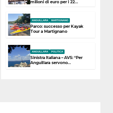
milioni di euro per i 22
Comuni dell’Etruria
Meridionale
ANGUILLARA
MARTIGNANO
Parco: successo per Kayak
Tour a Martignano
ANGUILLARA
POLITICA
Sinistra Italiana – AVS: “Per
Anguillara servono
trasparenza, partecipazione e
scelte politiche coraggiose”