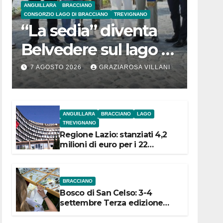
ANGUILLARA
BRACCIANO
CONSORZIO LAGO DI BRACCIANO
TREVIGNANO
“La sedia” diventa
Belvedere sul lago di
Bracciano: ieri
7 AGOSTO 2026
GRAZIAROSA VILLANI
l’inaugurazione
ANGUILLARA
BRACCIANO
LAGO
TREVIGNANO
Regione Lazio: stanziati 4,2
milioni di euro per i 22
Comuni dell’Etruria
Meridionale
BRACCIANO
Bosco di San Celso: 3-4
settembre Terza edizione
Festival “Storie in cielo e in
terra”