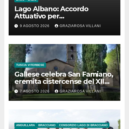
Lago Albano: Accordo
Attuativo per
l’interconnessione
9 AGOSTO 2026
GRAZIAROSA VILLANI
acquedottistica da 29,5
milioni di euro
TUSCIA VITERBESE
Gallese celebra San Famiano,
eremita cistercense del XII
secolo
7 AGOSTO 2026
GRAZIAROSA VILLANI
ANGUILLARA
BRACCIANO
CONSORZIO LAGO DI BRACCIANO