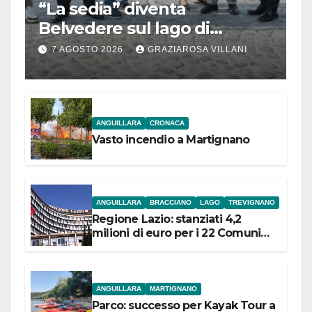
“La sedia” diventa
Belvedere sul lago di
Bracciano: ieri
7 AGOSTO 2026
GRAZIAROSA VILLANI
l’inaugurazione
ANGUILLARA
CRONACA
Vasto incendio a Martignano
ANGUILLARA
BRACCIANO
LAGO
TREVIGNANO
Regione Lazio: stanziati 4,2
milioni di euro per i 22 Comuni
dell’Etruria Meridionale
ANGUILLARA
MARTIGNANO
Parco: successo per Kayak Tour a