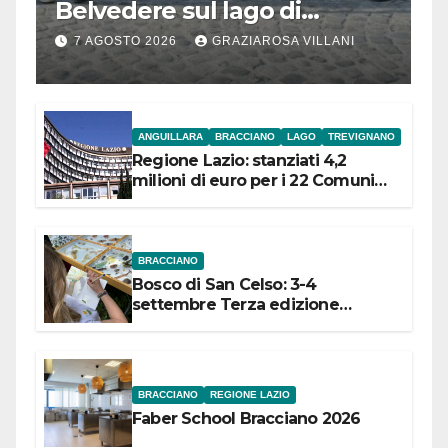
Belvedere sul lago di
Bracciano: ieri
7 AGOSTO 2026
GRAZIAROSA VILLANI
l’inaugurazione
ANGUILLARA
BRACCIANO
LAGO
TREVIGNANO
Regione Lazio: stanziati 4,2
milioni di euro per i 22 Comuni
dell’Etruria Meridionale
BRACCIANO
Bosco di San Celso: 3-4
settembre Terza edizione
Festival “Storie in cielo e in terra”
BRACCIANO
REGIONE LAZIO
Faber School Bracciano 2026