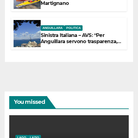
Martignano
ANGUILLARA
POLITICA
Sinistra Italiana – AVS: “Per
Anguillara servono trasparenza,
partecipazione e scelte politiche
coraggiose”
You missed
LAGO
LAZIO