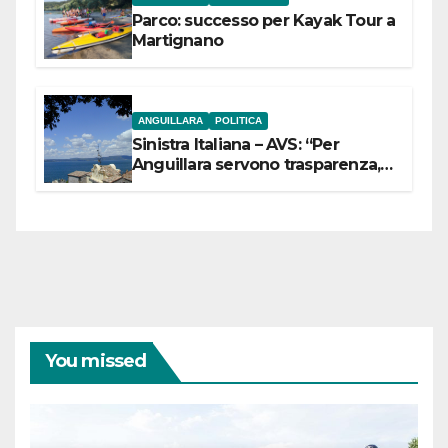
Parco: successo per Kayak Tour a
Martignano
ANGUILLARA
POLITICA
Sinistra Italiana – AVS: “Per
Anguillara servono trasparenza,
partecipazione e scelte politiche
coraggiose”
You missed