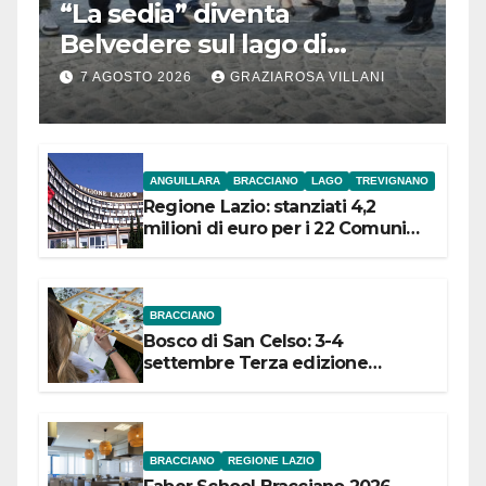
“La sedia” diventa
Belvedere sul lago di
Bracciano: ieri
7 AGOSTO 2026
GRAZIAROSA VILLANI
l’inaugurazione
ANGUILLARA
BRACCIANO
LAGO
TREVIGNANO
Regione Lazio: stanziati 4,2
milioni di euro per i 22 Comuni
dell’Etruria Meridionale
BRACCIANO
Bosco di San Celso: 3-4
settembre Terza edizione
Festival “Storie in cielo e in terra”
BRACCIANO
REGIONE LAZIO