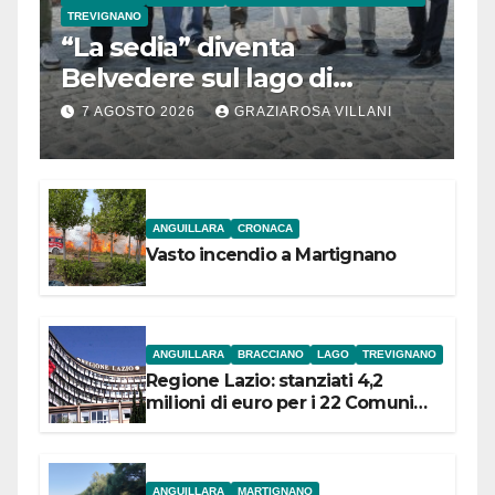
TREVIGNANO
“La sedia” diventa
Belvedere sul lago di
Bracciano: ieri
7 AGOSTO 2026
GRAZIAROSA VILLANI
l’inaugurazione
ANGUILLARA
CRONACA
Vasto incendio a Martignano
ANGUILLARA
BRACCIANO
LAGO
TREVIGNANO
Regione Lazio: stanziati 4,2
milioni di euro per i 22 Comuni
dell’Etruria Meridionale
ANGUILLARA
MARTIGNANO