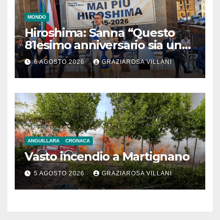
MONDO
Hiroshima: Sanna “Questo
81esimo anniversario sia un
monito per tutti”
6 AGOSTO 2026
GRAZIAROSA VILLANI
ANGUILLARA
CRONACA
Vasto incendio a Martignano
5 AGOSTO 2026
GRAZIAROSA VILLANI