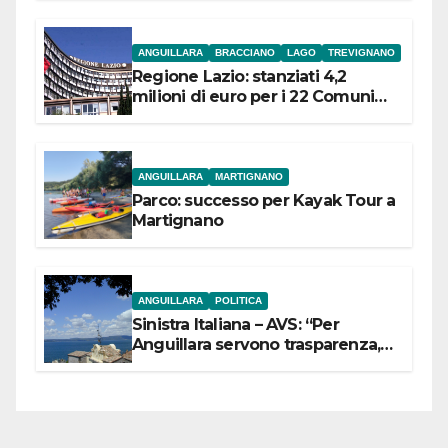
ANGUILLARA
BRACCIANO
LAGO
TREVIGNANO
Regione Lazio: stanziati 4,2
milioni di euro per i 22 Comuni
dell’Etruria Meridionale
ANGUILLARA
MARTIGNANO
Parco: successo per Kayak Tour a
Martignano
ANGUILLARA
POLITICA
Sinistra Italiana – AVS: “Per
Anguillara servono trasparenza,
partecipazione e scelte politiche
coraggiose”