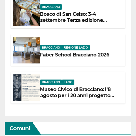
BRACCIANO
Bosco di San Celso: 3-4
settembre Terza edizione
Festival “Storie in cielo e in terra”
BRACCIANO
REGIONE LAZIO
Faber School Bracciano 2026
BRACCIANO
LAGO
Museo Civico di Bracciano: l’8
agosto per i 20 anni progetto
“Conservare la memoria”
Comuni