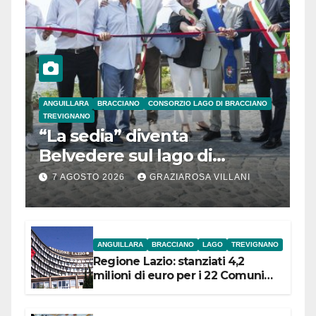
ANGUILLARA
BRACCIANO
CONSORZIO LAGO DI BRACCIANO
TREVIGNANO
“La sedia” diventa
Belvedere sul lago di
Bracciano: ieri
7 AGOSTO 2026
GRAZIAROSA VILLANI
l’inaugurazione
ANGUILLARA
BRACCIANO
LAGO
TREVIGNANO
Regione Lazio: stanziati 4,2
milioni di euro per i 22 Comuni
dell’Etruria Meridionale