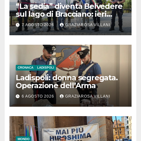
“La sedia” diventa Belvedere
sul lago di Bracciano: ieri
l’inaugurazione
7 AGOSTO 2026
GRAZIAROSA VILLANI
CRONACA
LADISPOLI
Ladispoli: donna segregata.
Operazione dell’Arma
6 AGOSTO 2026
GRAZIAROSA VILLANI
MONDO