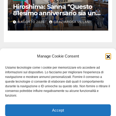
Hiroshima: Sanna “Questo
81esimo anniversario sia un
monito per tutti”
6 AGOSTO 2026
GRAZIAROSA VILLANI
Manage Cookie Consent
Usiamo tecnologie come i cookie per memorizzare e/o accedere ad
informazioni sul dispositivo. Lo facciamo per migliorare l'esperienza di
navigazione e mostrare annunci personalizzati. Fornire il consenso a
queste tecnologie ci consente di elaborare dati quali il comportamento
durante la navigazione o ID univoche su questo sito. Non fornire o ritirare il
consenso potrebbe influire negativamente su alcune funzionalità e
funzioni.
Accept
Proudly powered by WordPress
|
Tema: Newspaperex di
Themeansar
.