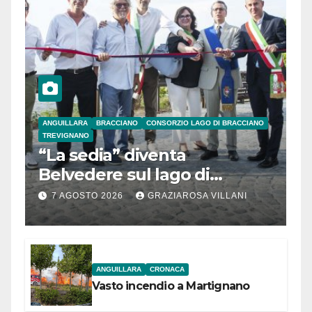
ANGUILLARA
BRACCIANO
CONSORZIO LAGO DI BRACCIANO
TREVIGNANO
“La sedia” diventa
Belvedere sul lago di
Bracciano: ieri
7 AGOSTO 2026
GRAZIAROSA VILLANI
l’inaugurazione
ANGUILLARA
CRONACA
Vasto incendio a Martignano