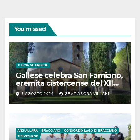
You missed
TUSCIA VITERBESE
Gallese celebra San Famiano,
eremita cistercense del XII
secolo
7 AGOSTO 2026
GRAZIAROSA VILLANI
ANGUILLARA
BRACCIANO
CONSORZIO LAGO DI BRACCIANO
TREVIGNANO