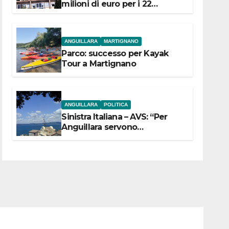
milioni di euro per i 22
Comuni dell’Etruria
Meridionale
ANGUILLARA
MARTIGNANO
Parco: successo per Kayak
Tour a Martignano
ANGUILLARA
POLITICA
Sinistra Italiana – AVS: “Per
Anguillara servono
trasparenza, partecipazione e
scelte politiche coraggiose”