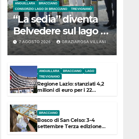
ANGUILLARA
BRACCIANO
CONSORZIO LAGO DI BRACCIANO
TREVIGNANO
“La sedia” diventa
Belvedere sul lago di
Bracciano: ieri
7 AGOSTO 2026
GRAZIAROSA VILLANI
l’inaugurazione
ANGUILLARA
BRACCIANO
LAGO
TREVIGNANO
Regione Lazio: stanziati 4,2
milioni di euro per i 22
Comuni dell’Etruria
Meridionale
BRACCIANO
Bosco di San Celso: 3-4
settembre Terza edizione
Festival “Storie in cielo e in
terra”