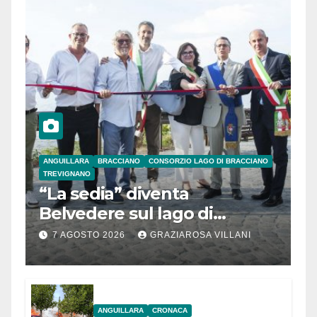
ANGUILLARA
BRACCIANO
CONSORZIO LAGO DI BRACCIANO
TREVIGNANO
“La sedia” diventa
Belvedere sul lago di
Bracciano: ieri
7 AGOSTO 2026
GRAZIAROSA VILLANI
l’inaugurazione
ANGUILLARA
CRONACA