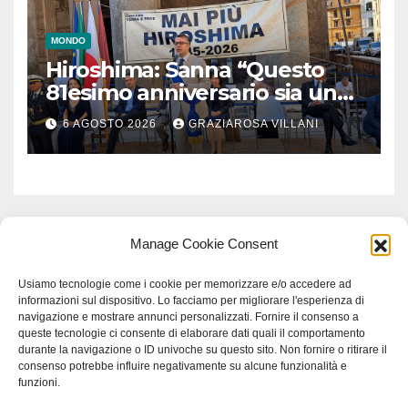
MONDO
Hiroshima: Sanna “Questo
81esimo anniversario sia un
monito per tutti”
6 AGOSTO 2026
GRAZIAROSA VILLANI
Manage Cookie Consent
Usiamo tecnologie come i cookie per memorizzare e/o accedere ad
informazioni sul dispositivo. Lo facciamo per migliorare l'esperienza di
navigazione e mostrare annunci personalizzati. Fornire il consenso a
queste tecnologie ci consente di elaborare dati quali il comportamento
durante la navigazione o ID univoche su questo sito. Non fornire o ritirare il
consenso potrebbe influire negativamente su alcune funzionalità e
funzioni.