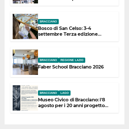
dell’Etruria Meridionale
BRACCIANO
Bosco di San Celso: 3-4
settembre Terza edizione
Festival “Storie in cielo e in terra”
BRACCIANO
REGIONE LAZIO
Faber School Bracciano 2026
BRACCIANO
LAGO
Museo Civico di Bracciano: l’8
agosto per i 20 anni progetto
“Conservare la memoria”