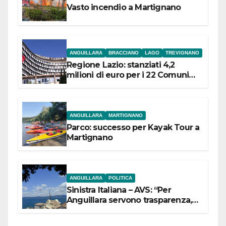
Vasto incendio a Martignano
ANGUILLARA
BRACCIANO
LAGO
TREVIGNANO
Regione Lazio: stanziati 4,2
milioni di euro per i 22 Comuni
dell’Etruria Meridionale
ANGUILLARA
MARTIGNANO
Parco: successo per Kayak Tour a
Martignano
ANGUILLARA
POLITICA
Sinistra Italiana – AVS: “Per
Anguillara servono trasparenza,
partecipazione e scelte politiche
coraggiose”