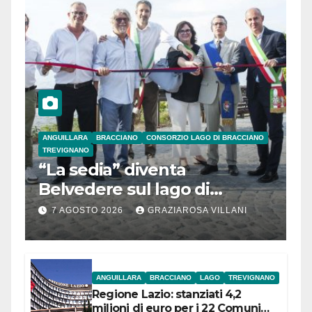
ANGUILLARA
BRACCIANO
CONSORZIO LAGO DI BRACCIANO
TREVIGNANO
“La sedia” diventa
Belvedere sul lago di
Bracciano: ieri
7 AGOSTO 2026
GRAZIAROSA VILLANI
l’inaugurazione
ANGUILLARA
BRACCIANO
LAGO
TREVIGNANO
Regione Lazio: stanziati 4,2
milioni di euro per i 22 Comuni