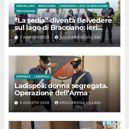
ANGUILLARA
BRACCIANO
CONSORZIO LAGO DI BRACCIANO
TREVIGNANO
“La sedia” diventa Belvedere
sul lago di Bracciano: ieri
l’inaugurazione
7 AGOSTO 2026
GRAZIAROSA VILLANI
CRONACA
LADISPOLI
Ladispoli: donna segregata.
Operazione dell’Arma
6 AGOSTO 2026
GRAZIAROSA VILLANI