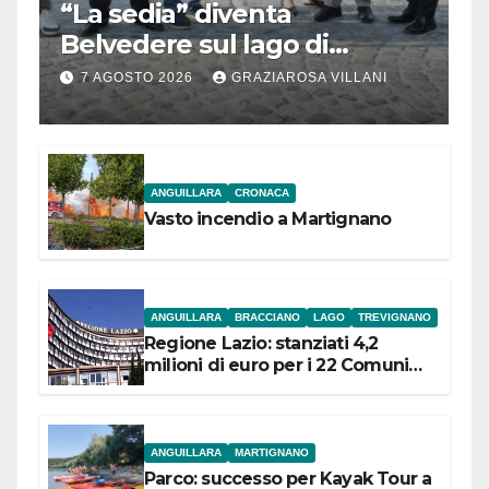
“La sedia” diventa
Belvedere sul lago di
Bracciano: ieri
7 AGOSTO 2026
GRAZIAROSA VILLANI
l’inaugurazione
ANGUILLARA
CRONACA
Vasto incendio a Martignano
ANGUILLARA
BRACCIANO
LAGO
TREVIGNANO
Regione Lazio: stanziati 4,2
milioni di euro per i 22 Comuni
dell’Etruria Meridionale
ANGUILLARA
MARTIGNANO
Parco: successo per Kayak Tour a