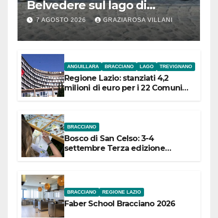
Belvedere sul lago di
Bracciano: ieri
7 AGOSTO 2026
GRAZIAROSA VILLANI
l’inaugurazione
ANGUILLARA
BRACCIANO
LAGO
TREVIGNANO
Regione Lazio: stanziati 4,2
milioni di euro per i 22 Comuni
dell’Etruria Meridionale
BRACCIANO
Bosco di San Celso: 3-4
settembre Terza edizione
Festival “Storie in cielo e in terra”
BRACCIANO
REGIONE LAZIO
Faber School Bracciano 2026