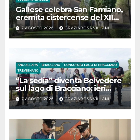
Gallese celebra San Famiano,
eremita cistercense del XII
secolo
7 AGOSTO 2026
GRAZIAROSA VILLANI
ANGUILLARA
BRACCIANO
CONSORZIO LAGO DI BRACCIANO
TREVIGNANO
“La sedia” diventa Belvedere
sul lago di Bracciano: ieri
l’inaugurazione
7 AGOSTO 2026
GRAZIAROSA VILLANI