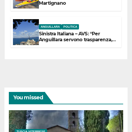
Martignano
ANGUILLARA
POLITICA
Sinistra Italiana – AVS: “Per
Anguillara servono trasparenza,
partecipazione e scelte politiche
coraggiose”
You missed
TUSCIA VITERBESE