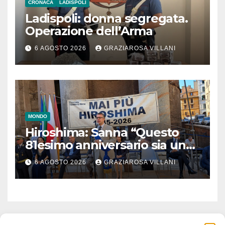
CRONACA
LADISPOLI
Ladispoli: donna segregata.
Operazione dell’Arma
6 AGOSTO 2026
GRAZIAROSA VILLANI
MONDO
Hiroshima: Sanna “Questo
81esimo anniversario sia un
monito per tutti”
6 AGOSTO 2026
GRAZIAROSA VILLANI