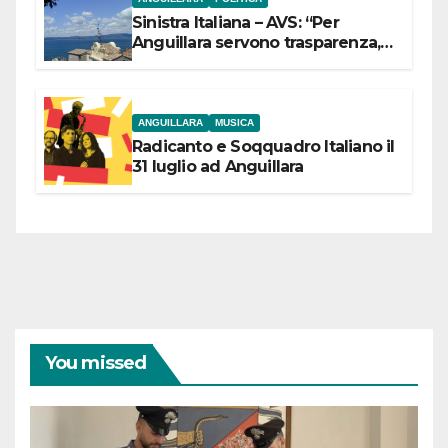
Sinistra Italiana – AVS: “Per
Anguillara servono trasparenza,
partecipazione e scelte politiche
coraggiose”
ANGUILLARA
MUSICA
Radicanto e Soqquadro Italiano il
31 luglio ad Anguillara
You missed