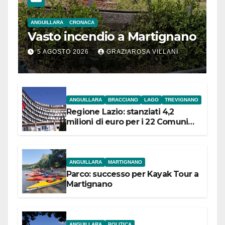
ANGUILLARA
CRONACA
Vasto incendio a Martignano
5 AGOSTO 2026
GRAZIAROSA VILLANI
ANGUILLARA
BRACCIANO
LAGO
TREVIGNANO
Regione Lazio: stanziati 4,2
milioni di euro per i 22 Comuni
dell’Etruria Meridionale
ANGUILLARA
MARTIGNANO
Parco: successo per Kayak Tour a
Martignano
ANGUILLARA
POLITICA