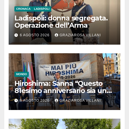
CRONACA
LADISPOLI
Ladispoli: donna segregata.
Operazione dell’Arma
6 AGOSTO 2026
GRAZIAROSA VILLANI
MONDO
Hiroshima: Sanna “Questo
81esimo anniversario sia un
monito per tutti”
6 AGOSTO 2026
GRAZIAROSA VILLANI