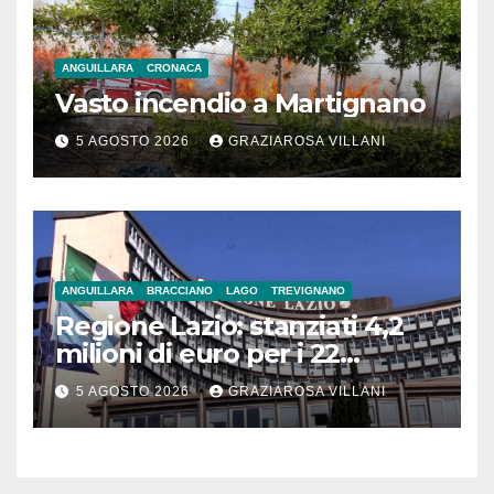
ANGUILLARA
CRONACA
Vasto incendio a Martignano
5 AGOSTO 2026
GRAZIAROSA VILLANI
ANGUILLARA
BRACCIANO
LAGO
TREVIGNANO
Regione Lazio: stanziati 4,2
milioni di euro per i 22
Comuni dell’Etruria
5 AGOSTO 2026
GRAZIAROSA VILLANI
Meridionale