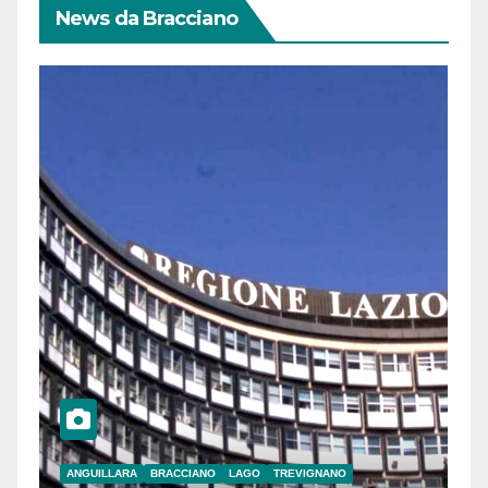
News da Bracciano
ANGUILLARA
BRACCIANO
LAGO
TREVIGNANO