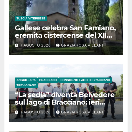
TUSCIA VITERBESE
Gallese celebra San Famiano,
eremita cistercense del XII
secolo
7 AGOSTO 2026
GRAZIAROSA VILLANI
ANGUILLARA
BRACCIANO
CONSORZIO LAGO DI BRACCIANO
TREVIGNANO
“La sedia” diventa Belvedere
sul lago di Bracciano: ieri
l’inaugurazione
7 AGOSTO 2026
GRAZIAROSA VILLANI