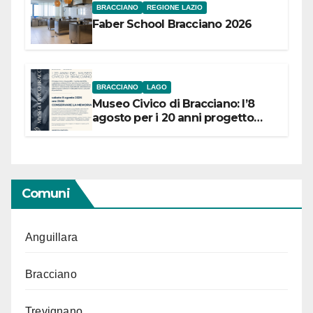
BRACCIANO
REGIONE LAZIO
Faber School Bracciano 2026
BRACCIANO
LAGO
Museo Civico di Bracciano: l’8
agosto per i 20 anni progetto
“Conservare la memoria”
Comuni
Anguillara
Bracciano
Trevignano