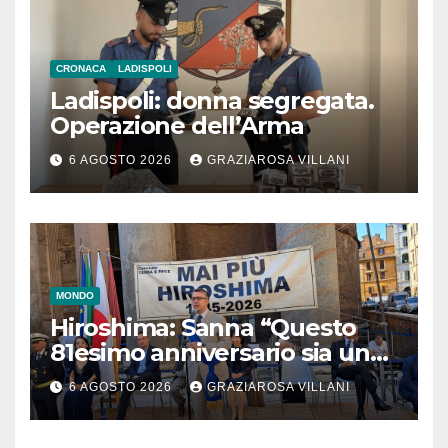
CRONACA
LADISPOLI
Ladispoli: donna segregata.
Operazione dell’Arma
6 AGOSTO 2026
GRAZIAROSA VILLANI
MONDO
Hiroshima: Sanna “Questo
81esimo anniversario sia un
monito per tutti”
6 AGOSTO 2026
GRAZIAROSA VILLANI