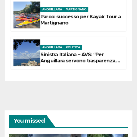
ANGUILLARA
MARTIGNANO
Parco: successo per Kayak Tour a
Martignano
ANGUILLARA
POLITICA
Sinistra Italiana – AVS: “Per
Anguillara servono trasparenza,
partecipazione e scelte politiche
coraggiose”
You missed