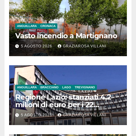
ANGUILLARA
CRONACA
Vasto incendio a Martignano
5 AGOSTO 2026
GRAZIAROSA VILLANI
ANGUILLARA
BRACCIANO
LAGO
TREVIGNANO
Regione Lazio: stanziati 4,2
milioni di euro per i 22
Comuni dell’Etruria
5 AGOSTO 2026
GRAZIAROSA VILLANI
Meridionale