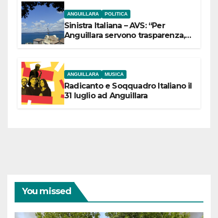
ANGUILLARA
POLITICA
Sinistra Italiana – AVS: “Per
Anguillara servono trasparenza,
partecipazione e scelte politiche
coraggiose”
ANGUILLARA
MUSICA
Radicanto e Soqquadro Italiano il
31 luglio ad Anguillara
You missed