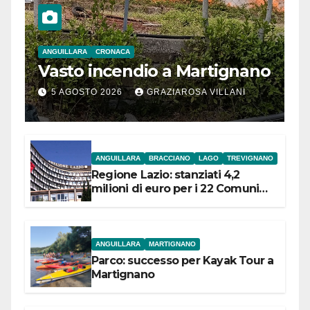
ANGUILLARA
CRONACA
Vasto incendio a Martignano
5 AGOSTO 2026
GRAZIAROSA VILLANI
ANGUILLARA
BRACCIANO
LAGO
TREVIGNANO
Regione Lazio: stanziati 4,2
milioni di euro per i 22 Comuni
dell’Etruria Meridionale
ANGUILLARA
MARTIGNANO
Parco: successo per Kayak Tour a
Martignano