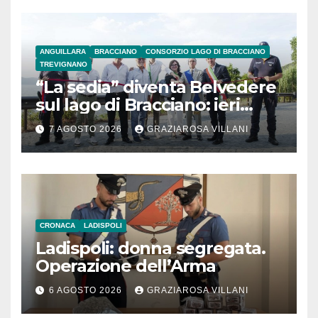
ANGUILLARA
BRACCIANO
CONSORZIO LAGO DI BRACCIANO
TREVIGNANO
“La sedia” diventa Belvedere
sul lago di Bracciano: ieri
l’inaugurazione
7 AGOSTO 2026
GRAZIAROSA VILLANI
CRONACA
LADISPOLI
Ladispoli: donna segregata.
Operazione dell’Arma
6 AGOSTO 2026
GRAZIAROSA VILLANI