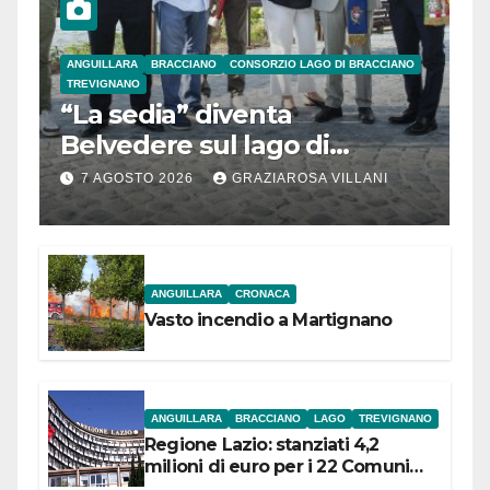
ANGUILLARA
BRACCIANO
CONSORZIO LAGO DI BRACCIANO
TREVIGNANO
“La sedia” diventa
Belvedere sul lago di
Bracciano: ieri
7 AGOSTO 2026
GRAZIAROSA VILLANI
l’inaugurazione
ANGUILLARA
CRONACA
Vasto incendio a Martignano
ANGUILLARA
BRACCIANO
LAGO
TREVIGNANO
Regione Lazio: stanziati 4,2
milioni di euro per i 22 Comuni
dell’Etruria Meridionale