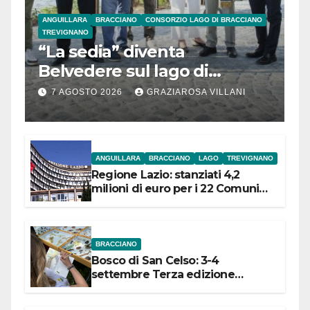
ANGUILLARA
BRACCIANO
CONSORZIO LAGO DI BRACCIANO
TREVIGNANO
“La sedia” diventa
Belvedere sul lago di
Bracciano: ieri
7 AGOSTO 2026
GRAZIAROSA VILLANI
l’inaugurazione
ANGUILLARA
BRACCIANO
LAGO
TREVIGNANO
Regione Lazio: stanziati 4,2
milioni di euro per i 22 Comuni
dell’Etruria Meridionale
BRACCIANO
Bosco di San Celso: 3-4
settembre Terza edizione
Festival “Storie in cielo e in terra”