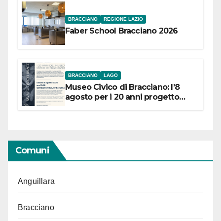
BRACCIANO
REGIONE LAZIO
Faber School Bracciano 2026
BRACCIANO
LAGO
Museo Civico di Bracciano: l’8
agosto per i 20 anni progetto
“Conservare la memoria”
Comuni
Anguillara
Bracciano