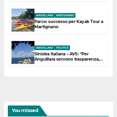
ANGUILLARA
MARTIGNANO
Parco: successo per Kayak Tour a
Martignano
ANGUILLARA
POLITICA
Sinistra Italiana – AVS: “Per
Anguillara servono trasparenza,
partecipazione e scelte politiche
coraggiose”
You missed