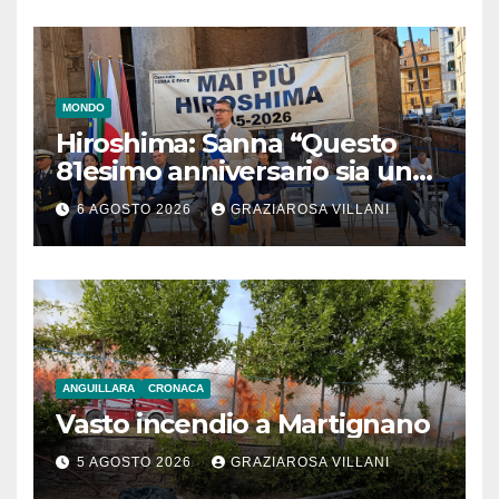
MONDO
Hiroshima: Sanna “Questo
81esimo anniversario sia un
monito per tutti”
6 AGOSTO 2026
GRAZIAROSA VILLANI
ANGUILLARA
CRONACA
Vasto incendio a Martignano
5 AGOSTO 2026
GRAZIAROSA VILLANI