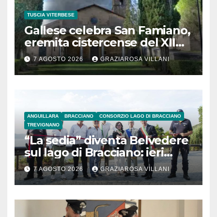
TUSCIA VITERBESE
Gallese celebra San Famiano,
eremita cistercense del XII
secolo
7 AGOSTO 2026
GRAZIAROSA VILLANI
ANGUILLARA
BRACCIANO
CONSORZIO LAGO DI BRACCIANO
TREVIGNANO
“La sedia” diventa Belvedere
sul lago di Bracciano: ieri
l’inaugurazione
7 AGOSTO 2026
GRAZIAROSA VILLANI