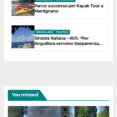
Parco: successo per Kayak Tour a
Martignano
ANGUILLARA
POLITICA
Sinistra Italiana – AVS: “Per
Anguillara servono trasparenza,
partecipazione e scelte politiche
coraggiose”
You missed