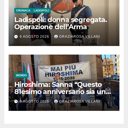
CRONACA
LADISPOLI
Ladispoli: donna segregata.
Operazione dell’Arma
6 AGOSTO 2026
GRAZIAROSA VILLANI
MONDO
Hiroshima: Sanna “Questo
81esimo anniversario sia un
monito per tutti”
6 AGOSTO 2026
GRAZIAROSA VILLANI