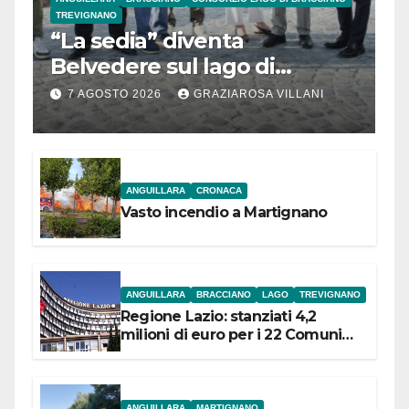
TREVIGNANO
“La sedia” diventa
Belvedere sul lago di
Bracciano: ieri
7 AGOSTO 2026
GRAZIAROSA VILLANI
l’inaugurazione
ANGUILLARA
CRONACA
Vasto incendio a Martignano
ANGUILLARA
BRACCIANO
LAGO
TREVIGNANO
Regione Lazio: stanziati 4,2
milioni di euro per i 22 Comuni
dell’Etruria Meridionale
ANGUILLARA
MARTIGNANO