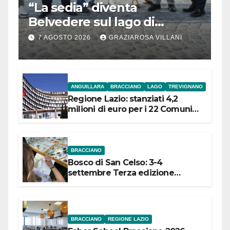
“La sedia” diventa
Belvedere sul lago di
Bracciano: ieri
7 AGOSTO 2026
GRAZIAROSA VILLANI
l’inaugurazione
ANGUILLARA
BRACCIANO
LAGO
TREVIGNANO
Regione Lazio: stanziati 4,2
milioni di euro per i 22 Comuni
dell’Etruria Meridionale
BRACCIANO
Bosco di San Celso: 3-4
settembre Terza edizione
Festival “Storie in cielo e in terra”
BRACCIANO
REGIONE LAZIO