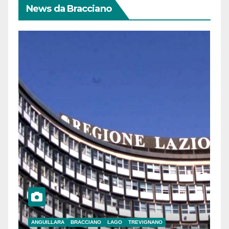
News da Bracciano
ANGUILLARA
BRACCIANO
LAGO
TREVIGNANO