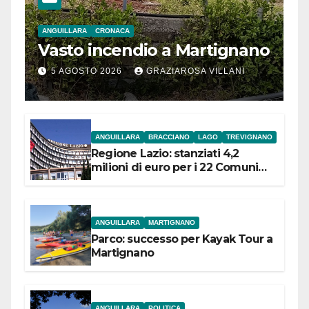
ANGUILLARA
CRONACA
Vasto incendio a Martignano
5 AGOSTO 2026
GRAZIAROSA VILLANI
ANGUILLARA
BRACCIANO
LAGO
TREVIGNANO
Regione Lazio: stanziati 4,2
milioni di euro per i 22 Comuni
dell’Etruria Meridionale
ANGUILLARA
MARTIGNANO
Parco: successo per Kayak Tour a
Martignano
ANGUILLARA
POLITICA