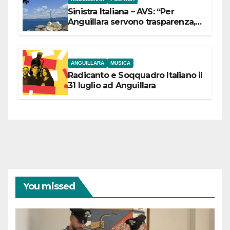
Sinistra Italiana – AVS: “Per
Anguillara servono trasparenza,
partecipazione e scelte politiche
coraggiose”
ANGUILLARA
MUSICA
Radicanto e Soqquadro Italiano il
31 luglio ad Anguillara
You missed