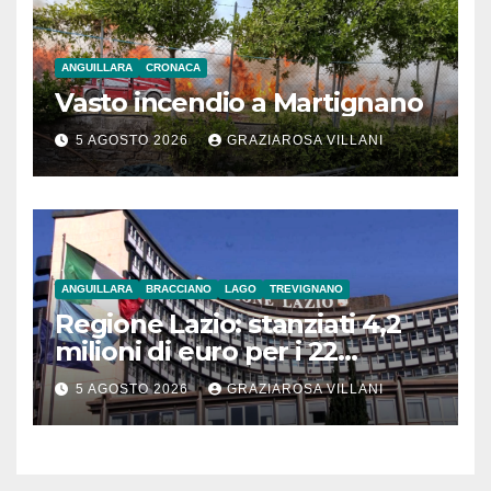
ANGUILLARA
CRONACA
Vasto incendio a Martignano
5 AGOSTO 2026
GRAZIAROSA VILLANI
ANGUILLARA
BRACCIANO
LAGO
TREVIGNANO
Regione Lazio: stanziati 4,2
milioni di euro per i 22
Comuni dell’Etruria
5 AGOSTO 2026
GRAZIAROSA VILLANI
Meridionale