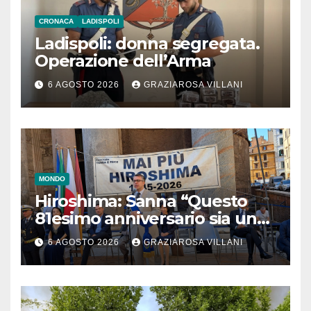
CRONACA
LADISPOLI
Ladispoli: donna segregata.
Operazione dell’Arma
6 AGOSTO 2026
GRAZIAROSA VILLANI
MONDO
Hiroshima: Sanna “Questo
81esimo anniversario sia un
monito per tutti”
6 AGOSTO 2026
GRAZIAROSA VILLANI