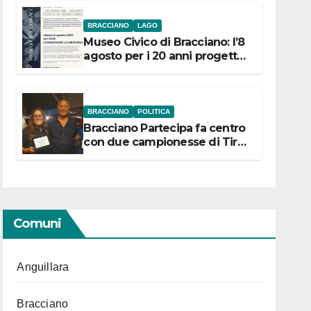
BRACCIANO
LAGO
Museo Civico di Bracciano: l’8
agosto per i 20 anni progetto
“Conservare la memoria”
BRACCIANO
POLITICA
Bracciano Partecipa fa centro
con due campionesse di Tiro
a Segno in vista delle urne
Comuni
Anguillara
Bracciano