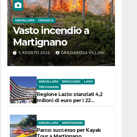
ANGUILLARA
CRONACA
Vasto incendio a
Martignano
5 AGOSTO 2026
GRAZIAROSA VILLANI
ANGUILLARA
BRACCIANO
LAGO
TREVIGNANO
Regione Lazio: stanziati 4,2
milioni di euro per i 22
Comuni dell’Etruria
Meridionale
ANGUILLARA
MARTIGNANO
Parco: successo per Kayak
Tour a Martignano