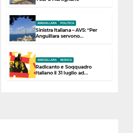
ANGUILLARA
POLITICA
Sinistra Italiana – AVS: “Per
Anguillara servono
trasparenza, partecipazione e
scelte politiche coraggiose”
ANGUILLARA
MUSICA
Radicanto e Soqquadro
Italiano il 31 luglio ad
Anguillara