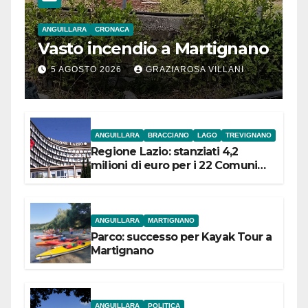
ANGUILLARA
CRONACA
Vasto incendio a Martignano
5 AGOSTO 2026
GRAZIAROSA VILLANI
ANGUILLARA
BRACCIANO
LAGO
TREVIGNANO
Regione Lazio: stanziati 4,2
milioni di euro per i 22 Comuni
dell’Etruria Meridionale
ANGUILLARA
MARTIGNANO
Parco: successo per Kayak Tour a
Martignano
ANGUILLARA
POLITICA