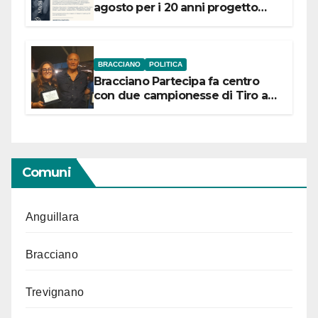
agosto per i 20 anni progetto
“Conservare la memoria”
BRACCIANO
POLITICA
Bracciano Partecipa fa centro
con due campionesse di Tiro a
Segno in vista delle urne
Comuni
Anguillara
Bracciano
Trevignano