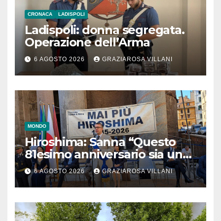
CRONACA
LADISPOLI
Ladispoli: donna segregata.
Operazione dell’Arma
6 AGOSTO 2026
GRAZIAROSA VILLANI
MONDO
Hiroshima: Sanna “Questo
81esimo anniversario sia un
monito per tutti”
6 AGOSTO 2026
GRAZIAROSA VILLANI