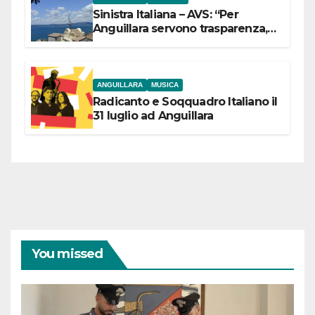
Sinistra Italiana – AVS: “Per
Anguillara servono trasparenza,
partecipazione e scelte politiche
coraggiose”
ANGUILLARA
MUSICA
Radicanto e Soqquadro Italiano il
31 luglio ad Anguillara
You missed