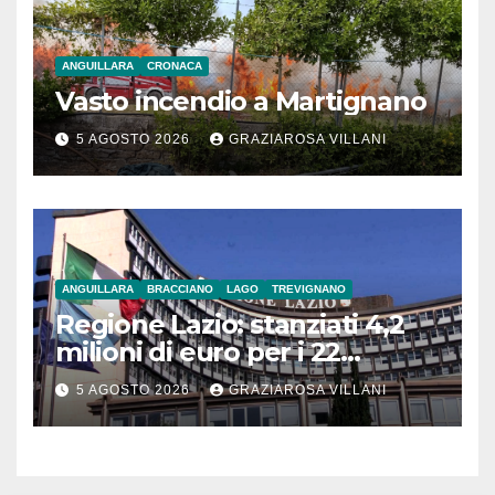
ANGUILLARA
CRONACA
Vasto incendio a Martignano
5 AGOSTO 2026
GRAZIAROSA VILLANI
ANGUILLARA
BRACCIANO
LAGO
TREVIGNANO
Regione Lazio: stanziati 4,2
milioni di euro per i 22
Comuni dell’Etruria
5 AGOSTO 2026
GRAZIAROSA VILLANI
Meridionale