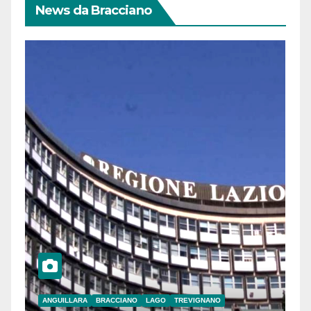
News da Bracciano
ANGUILLARA
BRACCIANO
LAGO
TREVIGNANO