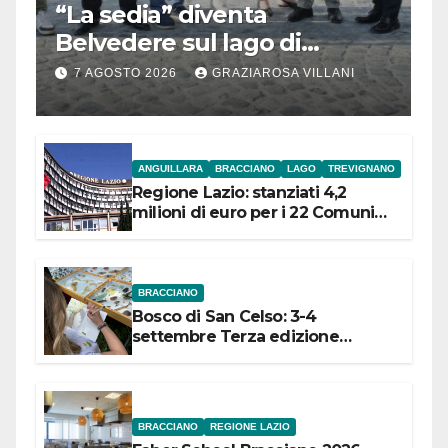
“La sedia” diventa
Belvedere sul lago di
Bracciano: ieri
7 AGOSTO 2026
GRAZIAROSA VILLANI
l’inaugurazione
ANGUILLARA
BRACCIANO
LAGO
TREVIGNANO
Regione Lazio: stanziati 4,2
milioni di euro per i 22 Comuni
dell’Etruria Meridionale
BRACCIANO
Bosco di San Celso: 3-4
settembre Terza edizione
Festival “Storie in cielo e in terra”
BRACCIANO
REGIONE LAZIO