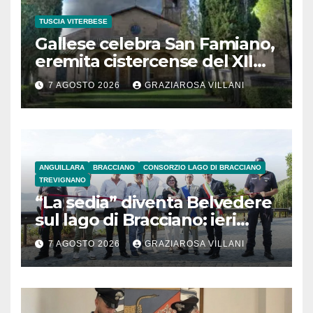
TUSCIA VITERBESE
Gallese celebra San Famiano,
eremita cistercense del XII
secolo
7 AGOSTO 2026
GRAZIAROSA VILLANI
ANGUILLARA
BRACCIANO
CONSORZIO LAGO DI BRACCIANO
TREVIGNANO
“La sedia” diventa Belvedere
sul lago di Bracciano: ieri
l’inaugurazione
7 AGOSTO 2026
GRAZIAROSA VILLANI