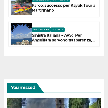
Parco: successo per Kayak Tour a
Martignano
ANGUILLARA
POLITICA
Sinistra Italiana – AVS: “Per
Anguillara servono trasparenza,
partecipazione e scelte politiche
coraggiose”
You missed