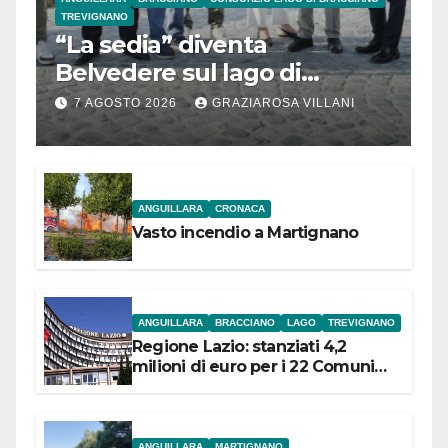
TREVIGNANO
“La sedia” diventa
Belvedere sul lago di
Bracciano: ieri
7 AGOSTO 2026
GRAZIAROSA VILLANI
l’inaugurazione
ANGUILLARA
CRONACA
Vasto incendio a Martignano
ANGUILLARA
BRACCIANO
LAGO
TREVIGNANO
Regione Lazio: stanziati 4,2
milioni di euro per i 22 Comuni
dell’Etruria Meridionale
ANGUILLARA
MARTIGNANO