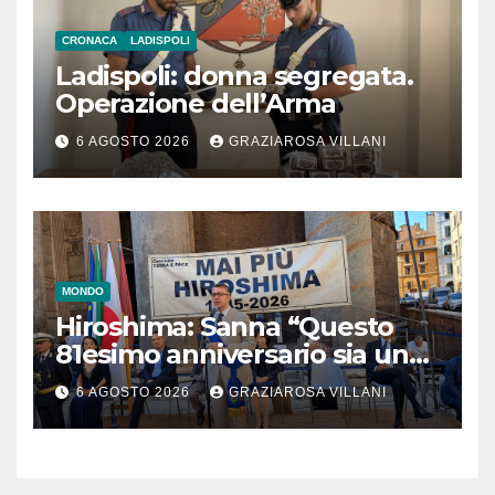
CRONACA
LADISPOLI
Ladispoli: donna segregata.
Operazione dell’Arma
6 AGOSTO 2026
GRAZIAROSA VILLANI
MONDO
Hiroshima: Sanna “Questo
81esimo anniversario sia un
monito per tutti”
6 AGOSTO 2026
GRAZIAROSA VILLANI